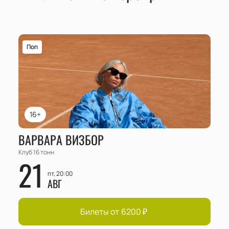
Сегодня Тим Аминов – сформировавшийся
музыкант с мировым именем и собственным
музыкальным стилем, который импонирует многим
любителям электронной музыки.
Поп
16+
ВАРВАРА ВИЗБОР
Клуб 16 тонн
21
пт, 20:00
АВГ
Билеты от
6200
₽