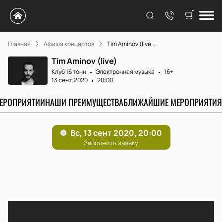
Главная
Афиша концертов
Tim Aminov (live...
Tim Aminov (live)
Клуб 16 тонн
Электронная музыка
16+
13 сент. 2020
20:00
МЕРОПРИЯТИИ
НАШИ ПРЕИМУЩЕСТВА
БЛИЖАЙШИЕ МЕРОПРИЯТИЯ