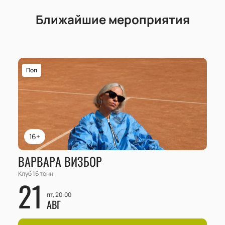
действительно целостный продукт для
восприятия.
Ближайшие мероприятия
В этот вечер на сцене клуба «16 Тонн» Илья
Кузнецов представит публике новый альбом под
названием «4К». Также прозвучат старые
полюбившиеся треки и совместные работы со
Поп
своими друзьями.
16+
ВАРВАРА ВИЗБОР
Клуб 16 тонн
21
пт, 20:00
АВГ