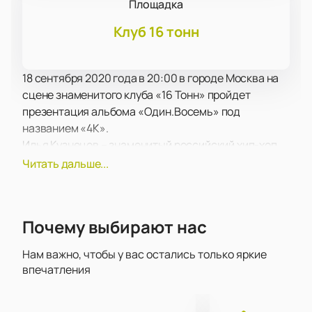
Площадка
Клуб 16 тонн
18 сентября 2020 года в 20:00 в городе Москва на
сцене знаменитого клуба «16 Тонн» пройдет
презентация альбома «Один.Восемь» под
названием «4К».
Илья Кузнецов – знаменитый российский хип-хоп
исполнитель с многолетним стажем.
Читать дальше...
В период с 1998 по 2005 год был ключевым
участником культовой московской группы
Многоточие, где выступал под псевдонимом
Почему выбирают нас
КузьмитчЪ и отвечал за аранжировки, текст, читку,
бэки и иде
Нам важно, чтобы у вас остались только яркие
Известен своим причастием к российскому
впечатления
интегральному движению. Один из создателей
пространства «Чайная Каста».