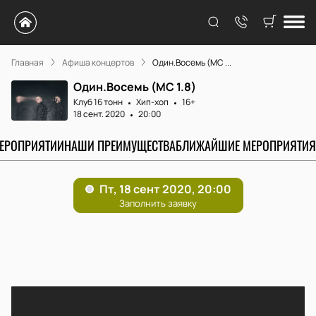
Главная
Афиша концертов
Один.Восемь (MC ...
Один.Восемь (MC 1.8)
Клуб 16 тонн
Хип-хоп
16+
18 сент. 2020
20:00
МЕРОПРИЯТИИ
НАШИ ПРЕИМУЩЕСТВА
БЛИЖАЙШИЕ МЕРОПРИЯТИЯ