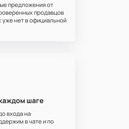
ые предложения от
проверенных продавцов
х уже нет в официальной
каждом шаге
до входа на
держим в чате и по