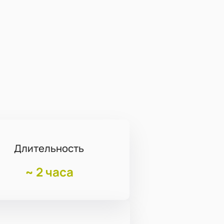
Длительность
~
2 часа