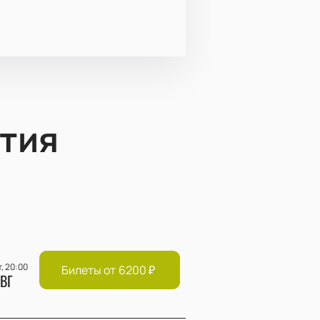
тия
т, 20:00
Билеты от
6200
₽
ВГ