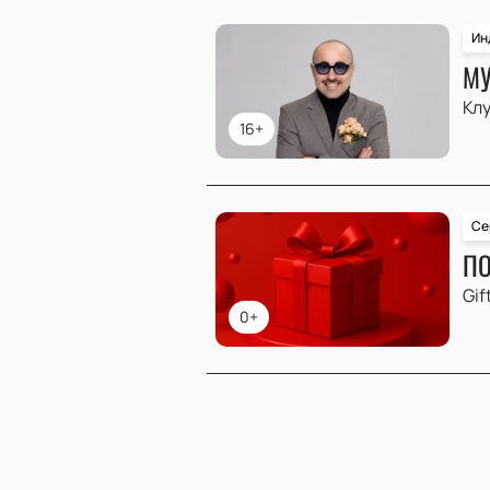
Ин
МУ
Клу
16+
Се
ПО
Gif
0+