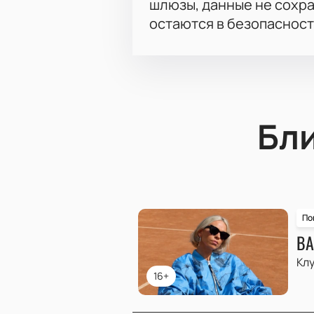
шлюзы, данные не сохр
остаются в безопасност
Бл
По
ВА
Клу
16+