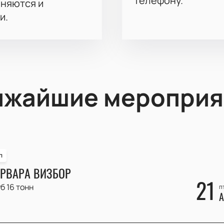
телефону.
аняются и
и.
ижайшие мероприя
п
РВАРА ВИЗБОР
21
б 16 тонн
п
А