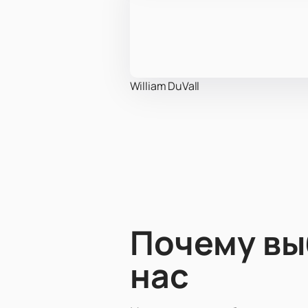
William DuVall
Почему в
нас