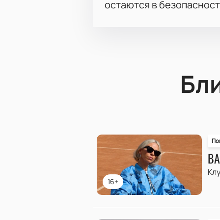
остаются в безопасност
Бл
По
ВА
Клу
16+