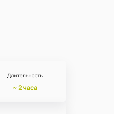
Длительность
~
2 часа