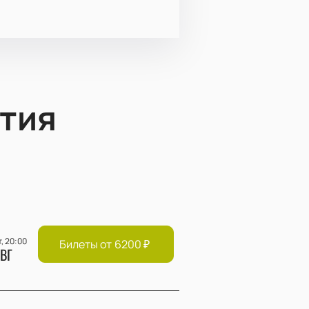
тия
т, 20:00
Билеты от
6200
₽
ВГ