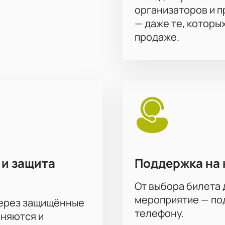
организаторов и 
— даже те, которы
продаже.
 и защита
Поддержка на 
От выбора билета 
мероприятие — под
через защищённые
телефону.
аняются и