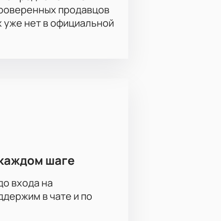
проверенных продавцов
х уже нет в официальной
каждом шаге
до входа на
держим в чате и по