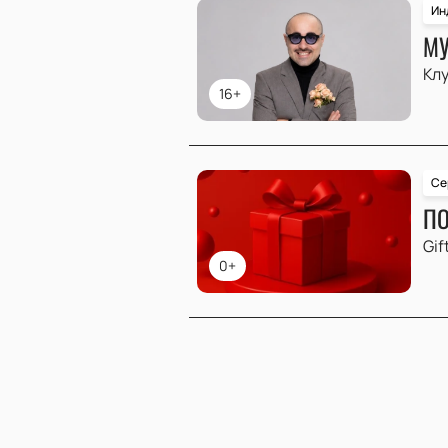
Ин
МУ
Клу
16+
Се
ПО
Gif
0+