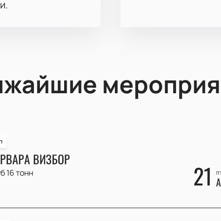
и.
ижайшие мероприя
п
РВАРА ВИЗБОР
21
б 16 тонн
п
А