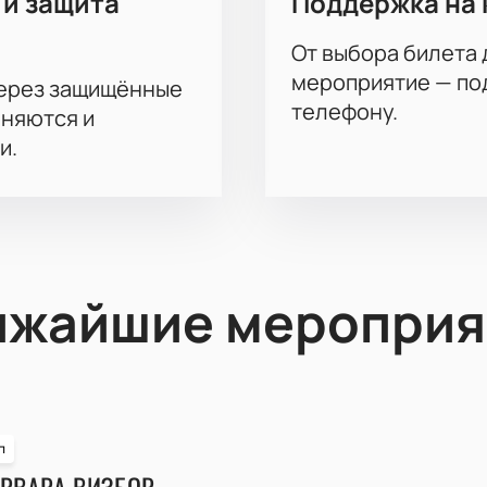
 и защита
Поддержка на 
От выбора билета 
мероприятие — под
через защищённые
телефону.
аняются и
и.
ижайшие мероприя
п
РВАРА ВИЗБОР