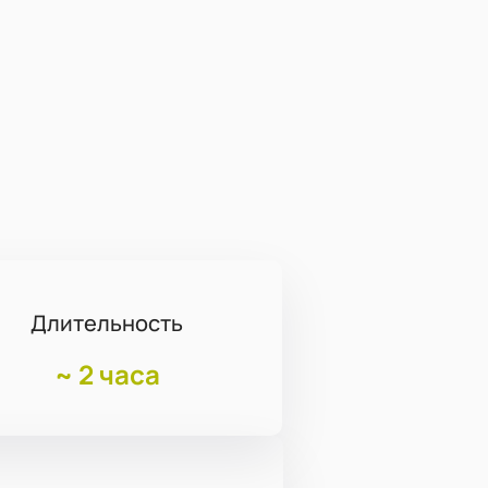
Длительность
~
2 часа