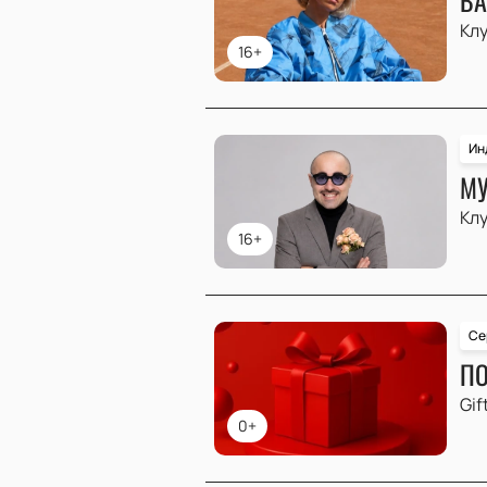
Клу
16+
Ин
МУ
Клу
16+
Се
ПО
Gif
0+