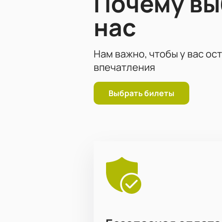
Почему в
Юра Матвиенков (MATVIENKOV) - д
нас
Купить билеты на вечеринку Moven
Нам важно, чтобы у вас ос
пригласительных. Оплата принимае
впечатления
Выбрать билеты