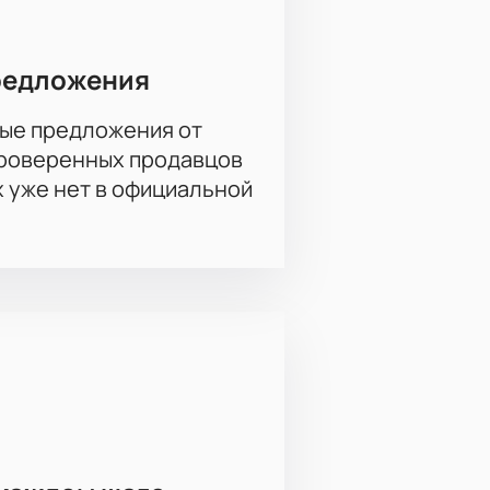
мо группы 16OM.
редложения
ужного количества
ые предложения от
проверенных продавцов
х уже нет в официальной