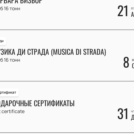
21
б 16 тонн
п
А
ди
ЗИКА ДИ СТРАДА (MUSICA DI STRADA)
8
б 16 тонн
в
ртификат
ДАРОЧНЫЕ СЕРТИФИКАТЫ
31
t certificate
ч
Д