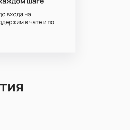
каждом шаге
до входа на
держим в чате и по
тия