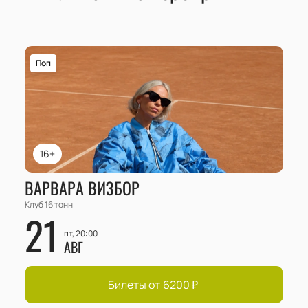
другими джазовыми исполнителями.
Поп
16+
ВАРВАРА ВИЗБОР
Клуб 16 тонн
21
пт, 20:00
АВГ
Билеты от
6200
₽