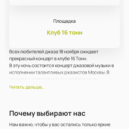
Площадка
Клуб 16 тонн
Всех любителей джаза 18 ноября ожидает
прекрасный концерт в клубе 16 Тонн.
В эту ночь состоится концерт джазовой музыки в
исполнении талантливых джазистов Москвы. В
концертную программу вошли фрагменты
произведений признанных гениев, имена которых
Читать дальше...
не нуждаются в дополнительном представлении.
Получите массу удовольствия от прослушивания
прекрасной музыки, которая затрагивает самые
Почему выбирают нас
сокровенные струны души.
Подарите себе подлинное удовольствие от
Нам важно, чтобы у вас остались только яркие
звучания музыкальных шедевров в таком