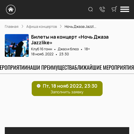
Главная
Афиша концертов
Ночь Джаза Jazzl...
Билеты на концерт «Ночь Джаза
Jazzlike»
Клуб 16 тонн
Джаз и блюз
18+
18 нояб. 2022
23:30
МЕРОПРИЯТИИ
НАШИ ПРЕИМУЩЕСТВА
БЛИЖАЙШИЕ МЕРОПРИЯТИЯ