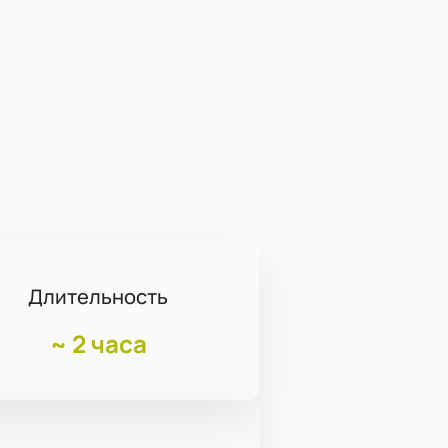
Длительность
~
2 часа