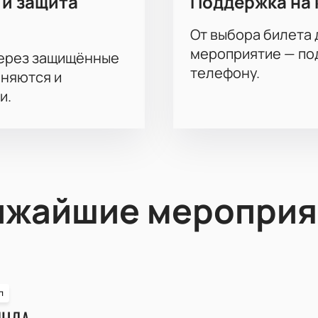
 и защита
Поддержка на 
От выбора билета 
мероприятие — под
через защищённые
телефону.
аняются и
и.
ижайшие мероприя
п
ИНДА