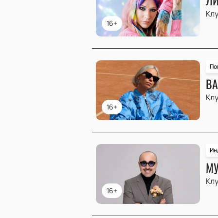
Клу
16+
По
ВА
Клу
16+
Ин
МУ
Клу
16+