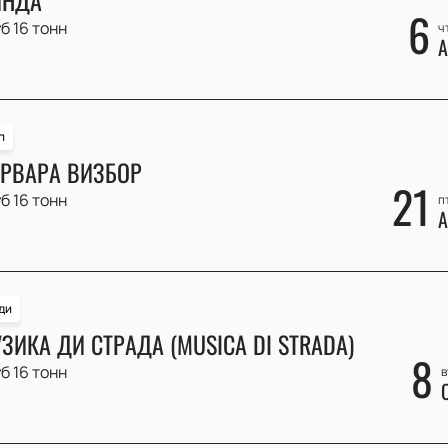
6
б 16 тонн
ч
А
п
РВАРА ВИЗБОР
21
б 16 тонн
п
А
ди
ЗИКА ДИ СТРАДА (MUSICA DI STRADA)
8
б 16 тонн
в