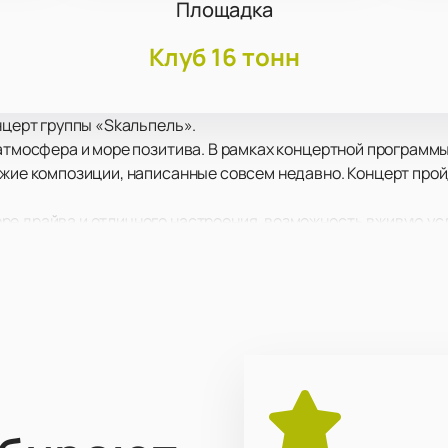
Площадка
Клуб 16 тонн
нцерт группы «Skaльпель».
 атмосфера и море позитива. В рамках концертной программ
ежие композиции, написанные совсем недавно. Концерт про
ре драйва и отличного настроения, возможность вживую усл
вое оборудование позволит вам отчетливо услышать каждый
о от того, как далеко от сцены вы находитесь!