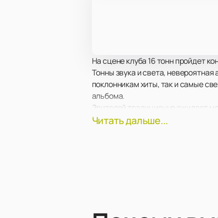
На сцене клуба 16 тонн пройдет ко
Тонны звука и света, невероятная
поклонникам хиты, так и самые св
альбома.
Зрителей традиционно ожидает мо
невероятное шоу.
Читать дальше...
Самое передовое световое и звуко
малейших подробностях, независим