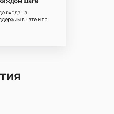
каждом шаге
до входа на
держим в чате и по
тия