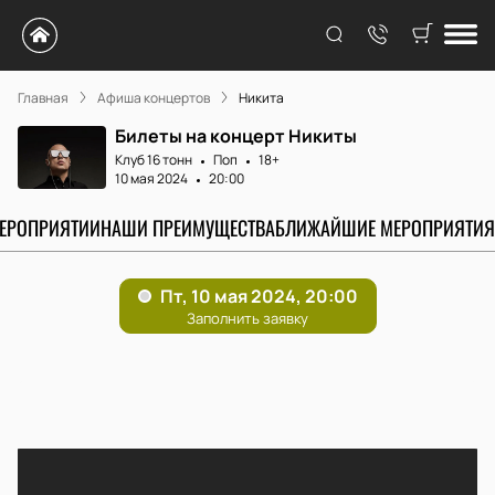
Главная
Афиша концертов
Никита
Билеты на концерт Никиты
Клуб 16 тонн
Поп
18+
10 мая 2024
20:00
МЕРОПРИЯТИИ
НАШИ ПРЕИМУЩЕСТВА
БЛИЖАЙШИЕ МЕРОПРИЯТИЯ