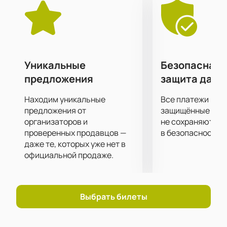
Спешите занять лучшие места,
купив билеты
на
это мероприятие на нашем сайте по выгодной цене.
Свободные места быстро исчезают, но билеты в
наличии пока еще есть, так что не затягивайте с
покупкой.
Подарите себе невероятные впечатления от
Уникальные
Безопасная 
посещения концерта своего любимого
предложения
защита данн
исполнителя!
Находим уникальные
Все платежи про
предложения от
защищённые шлю
организаторов и
не сохраняются 
проверенных продавцов —
в безопасности.
даже те, которых уже нет в
официальной продаже.
Выбрать билеты