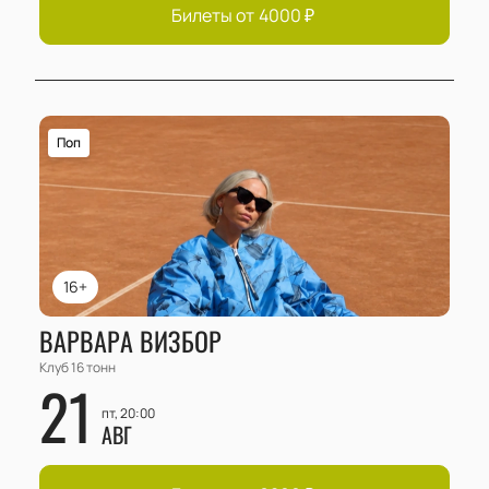
Билеты от
4000
₽
Поп
16+
ВАРВАРА ВИЗБОР
Клуб 16 тонн
21
пт, 20:00
АВГ