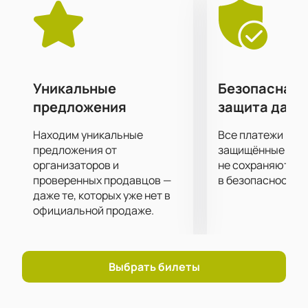
точки клуба 16 Тонн, несмотря на то, на каком
расстоянии от сцены вы находитесь.
Подарите себе невероятные впечатления от
посещения концерта своего любимого
исполнителя!
Уникальные
Безопасная 
предложения
защита данн
Находим уникальные
Все платежи про
предложения от
защищённые шлю
организаторов и
не сохраняются 
проверенных продавцов —
в безопасности.
даже те, которых уже нет в
официальной продаже.
Выбрать билеты