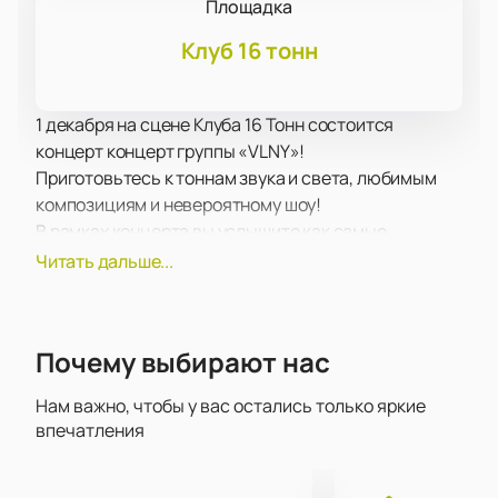
Площадка
Клуб 16 тонн
1 декабря на сцене Клуба 16 Тонн состоится
концерт концерт группы «VLNY»!
Приготовьтесь к тоннам звука и света, любимым
композициям и невероятному шоу!
В рамках концерта вы услышите как самые
популярные и проверенные временем композиции,
Читать дальше...
так и свежие новинки в репертуаре «VLNY»,
вышедшие в недавних альбомах.
Выступление «VLNY» – это всегда море позитива,
Почему выбирают нас
драйва, самых ярких эмоций, которые только
может подарить подобное шоу. Вас ожидает яркое
Нам важно, чтобы у вас остались только яркие
шоу, мегатонны качественного звука, а также
впечатления
световые и лазерные эффекты. Благодаря экранам
на сцене вы увидите любимых «VLNY» из любой