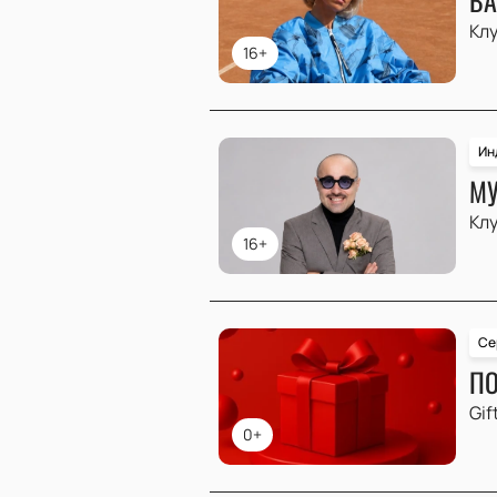
Клу
16+
Ин
МУ
Клу
16+
Се
ПО
Gif
0+