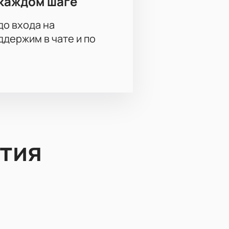
каждом шаге
до входа на
держим в чате и по
тия