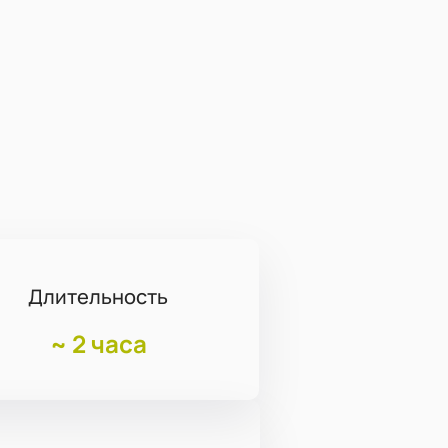
Длительность
~
2 часа