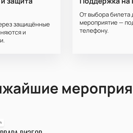
 и защита
Поддержка на 
От выбора билета 
мероприятие — под
через защищённые
телефону.
аняются и
и.
ижайшие мероприя
п
РВАРА ВИЗБОР