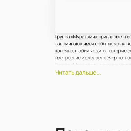
Группа «Мураками» приглашает на 
запоминающимся событием для всех
конечно, любимые хиты, которые с
настроение и сделает вечер по-н
Группа «Мураками» известна свои
глубоким текстам и мелодичной му
Читать дальше...
взаимодействию с публикой, что д
тонн» зрители смогут не только н
Купить билеты на концерт групп
место на концерте и насладиться