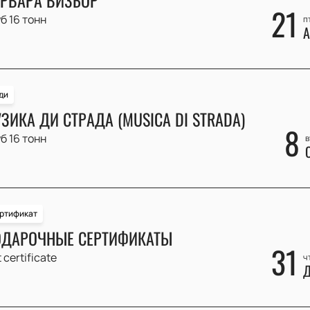
21
б 16 тонн
п
А
ди
ЗИКА ДИ СТРАДА (MUSICA DI STRADA)
8
б 16 тонн
в
ртификат
ДАРОЧНЫЕ СЕРТИФИКАТЫ
31
t certificate
ч
Д