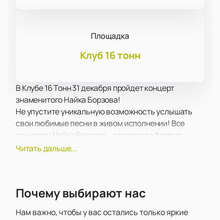
Площадка
Клуб 16 тонн
В Клубе 16 Тонн 31 декабря пройдет концерт
знаменитого Найка Борзова!
Не упустите уникальную возможность услышать
свои любимые песни в живом исполнении! Все
концерты Найка Борзова – это всегда феерия
звука, света, настоящий драйв и невероятные
Читать дальше...
эмоции!
В концертную программу вошли как старые,
известные и любимые многими поклонниками
Почему выбирают нас
композиции, так и самые свежие работы, которые
вы впервые услышите на концерте. У вас будет
Нам важно, чтобы у вас остались только яркие
уникальная возможность услышать новые треки в