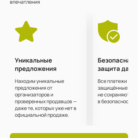
впечатления
числе первых!
В Клубе 16 Тонн вас ожидает супер качественный
звук и эффектное световое и лазерное
сопровождение и конечно же, обаяние любимого
Найка Борзова.
Большие экраны за сценой помогут рассмотреть
все происходящее на ней в мельчайших
подробностях.
Уникальные
Безопасная 
предложения
защита данн
Находим уникальные
Все платежи про
предложения от
защищённые шлю
организаторов и
не сохраняются 
проверенных продавцов —
в безопасности.
даже те, которых уже нет в
официальной продаже.