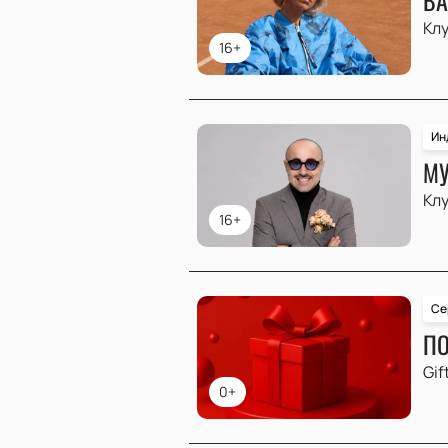
Клу
16+
Ин
МУ
Клу
16+
Се
ПО
Gif
0+