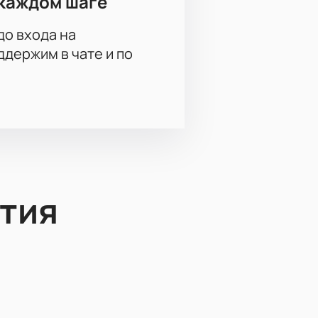
каждом шаге
до входа на
держим в чате и по
тия