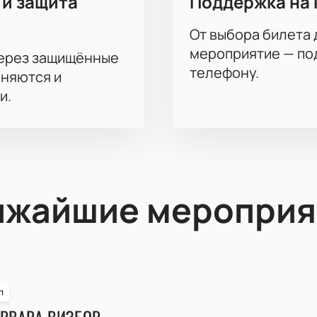
 и защита
Поддержка на 
От выбора билета 
мероприятие — под
через защищённые
телефону.
аняются и
и.
ижайшие мероприя
п
РВАРА ВИЗБОР