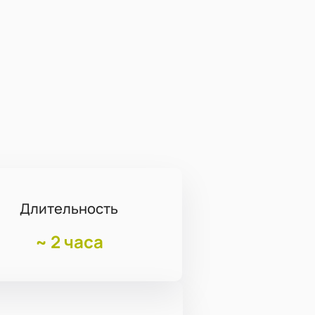
Длительность
~
2 часа