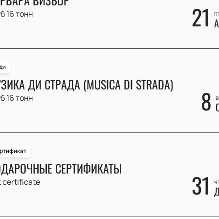
21
б 16 тонн
п
А
ди
ЗИКА ДИ СТРАДА (MUSICA DI STRADA)
8
б 16 тонн
в
ртификат
ДАРОЧНЫЕ СЕРТИФИКАТЫ
31
t certificate
ч
Д