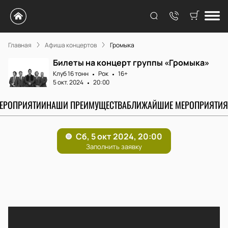
Главная
Афиша концертов
Громыка
Билеты на концерт группы «Громыка»
Клуб 16 тонн
Рок
16+
5 окт. 2024
20:00
МЕРОПРИЯТИИ
НАШИ ПРЕИМУЩЕСТВА
БЛИЖАЙШИЕ МЕРОПРИЯТИЯ