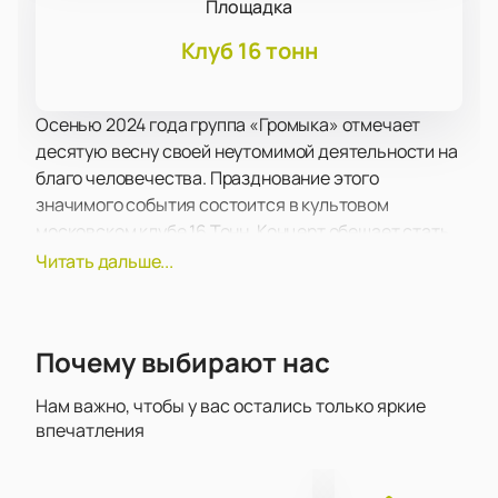
Площадка
Клуб 16 тонн
Осенью 2024 года группа «Громыка» отмечает
десятую весну своей неутомимой деятельности на
благо человечества. Празднование этого
значимого события состоится в культовом
московском клубе 16 Тонн. Концерт обещает стать
ярким и запоминающимся событием для всех
Читать дальше...
поклонников группы.
«Громыка» известна своим неповторимым стилем и
энергичными выступлениями. Их музыка сочетает
Почему выбирают нас
в себе элементы рока, панка и пост-панка, что
делает каждое выступление уникальным и
Нам важно, чтобы у вас остались только яркие
незабываемым. В этот вечер зрители смогут
впечатления
насладиться как уже полюбившимися хитами, так и
новыми композициями, которые группа