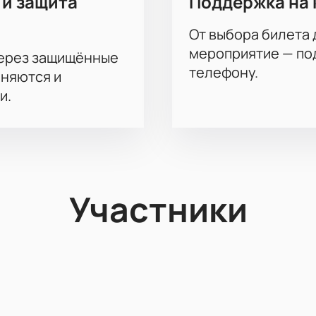
 и защита
Поддержка на 
От выбора билета 
мероприятие — под
через защищённые
телефону.
аняются и
и.
Участники