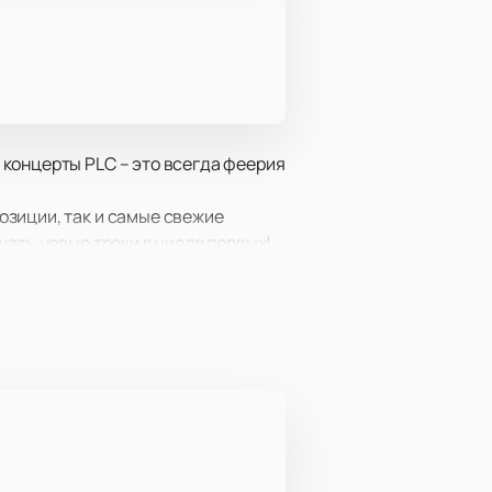
концерты PLC – это всегда феерия
озиции, так и самые свежие
шать новые треки в числе первых!
ождение и конечно же, обаяние
бностях.