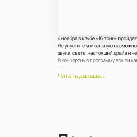
4 ноября в клубе «16 тонн» пройдет
Не упустите уникальную возможно
звука, света, настоящий драйв и 
В концертную программу вошли ка
работы, которые вы впервые услыш
Клуб «16 тонн» вас ожидает супер
Читать дальше...
любимого PLC.
Большие экраны за сценой помогу