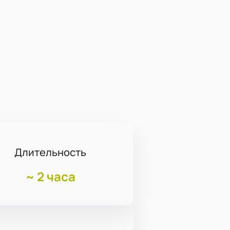
Длительность
~
2 часа