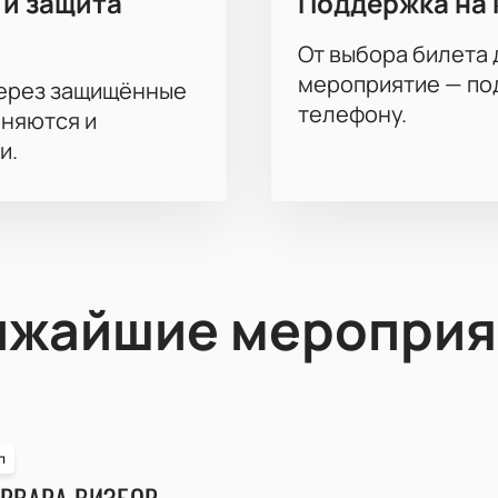
 и защита
Поддержка на 
От выбора билета 
мероприятие — под
через защищённые
телефону.
аняются и
и.
ижайшие мероприя
п
РВАРА ВИЗБОР