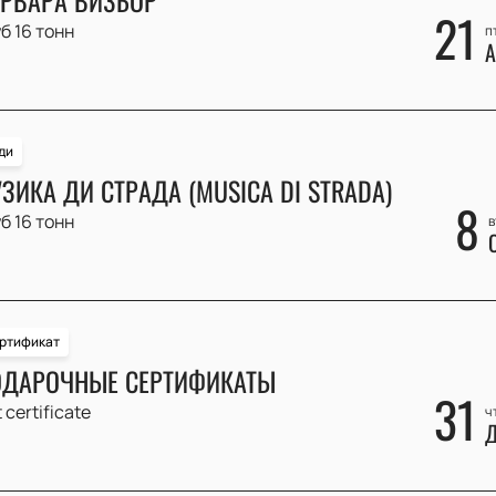
21
б 16 тонн
п
А
ди
ЗИКА ДИ СТРАДА (MUSICA DI STRADA)
8
б 16 тонн
в
ртификат
ДАРОЧНЫЕ СЕРТИФИКАТЫ
31
t certificate
ч
Д