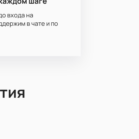
каждом шаге
до входа на
держим в чате и по
тия