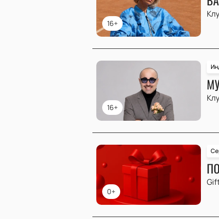
Клу
16+
Ин
МУ
Клу
16+
Се
ПО
Gif
0+