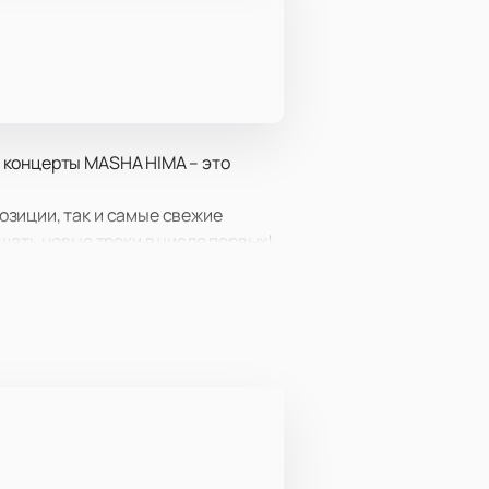
 концерты MASHA HIMA – это
озиции, так и самые свежие
шать новые треки в числе первых!
вождение и конечно же, обаяние
бностях.