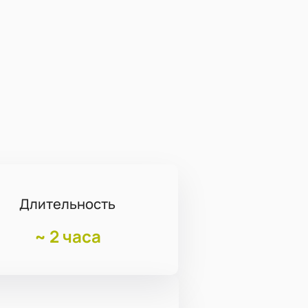
Длительность
~
2 часа