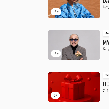
Клу
16+
Ин
МУ
Клу
16+
Се
ПО
Gif
0+