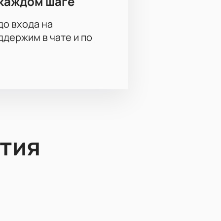
каждом шаге
до входа на
держим в чате и по
тия