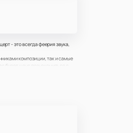
ерт - это всегда феерия звука,
нниками композиции, так и самые
вас будет шанс познакомиться с
ыступлений хватит надолго. Большие
не упустить ни одну деталь.
рантированно займете место на
рузьями!