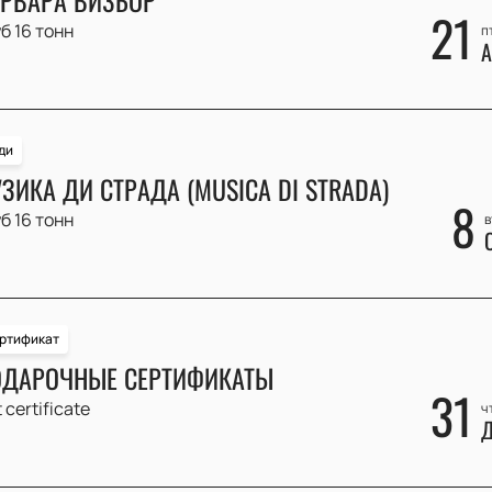
21
б 16 тонн
п
А
ди
ЗИКА ДИ СТРАДА (MUSICA DI STRADA)
8
б 16 тонн
в
ртификат
ДАРОЧНЫЕ СЕРТИФИКАТЫ
31
t certificate
ч
Д