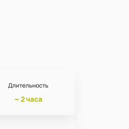
Длительность
~
2 часа