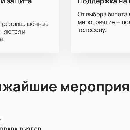
 и защита
Поддержка на 
От выбора билета 
мероприятие — под
через защищённые
телефону.
аняются и
и.
ижайшие мероприя
п
РВАРА ВИЗБОР