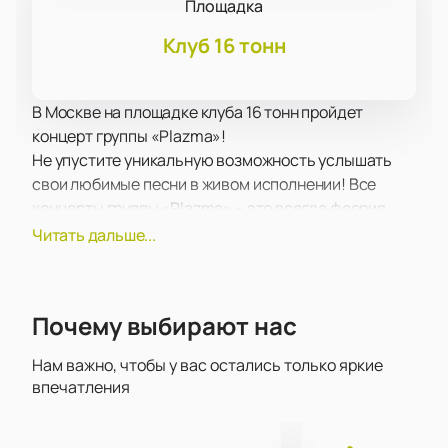
Площадка
Клуб 16 тонн
В Москве на площадке клуба 16 тонн пройдет
концерт группы «Plazma»!
Не упустите уникальную возможность услышать
свои любимые песни в живом исполнении! Все
концерты группы «Plazma» – это всегда феерия
звука, света, настоящий драйв и невероятные
Читать дальше...
эмоции!
В концертную программу этого вечера вошли как
старые, известные и любимые многими
Почему выбирают нас
поклонниками композиции, так и самые свежие
работы, которые вы, возможно, впервые услышите
Нам важно, чтобы у вас остались только яркие
на концерте в живом исполнении. У вас будет шанс
впечатления
познакомиться с некоторыми музыкальными
новинками и каверами на старые песни в числе