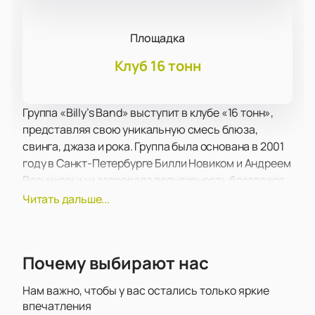
Площадка
Клуб 16 тонн
Группа «Billy’s Band» выступит в клубе «16 тонн»,
представляя свою уникальную смесь блюза,
свинга, джаза и рока. Группа была основана в 2001
году в Санкт-Петербурге Билли Новиком и Андреем
Резниковым и завоевала популярность благодаря
своему оригинальному стилю и харизматичному
Читать дальше...
исполнению.
Billy’s Band известна своими живыми
выступлениями, которые всегда привлекают
Почему выбирают нас
большое количество зрителей. Музыканты группы
обладают высоким профессионализмом и умением
Нам важно, чтобы у вас остались только яркие
создавать неповторимую атмосферу на своих
впечатления