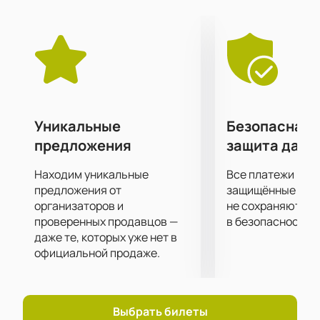
концертах. В программе вечера прозвучат как
новые композиции, так и проверенные временем
хиты, что позволит каждому зрителю насладиться
любимыми мелодиями.
Для того чтобы посетить концерт группы «Billy’s
Band» в клубе «16 тонн», рекомендуем приобрести
билеты заранее. Не упустите возможность
насладиться живым выступлением одной из самых
Уникальные
Безопасная 
ярких российских групп.
Купить билеты на
предложения
защита данн
концерт группы «Billy’s Band» в клубе «16 тонн»
можно на нашем сайте.
Находим уникальные
Все платежи про
предложения от
защищённые шлю
организаторов и
не сохраняются 
проверенных продавцов —
в безопасности.
даже те, которых уже нет в
официальной продаже.
Выбрать билеты