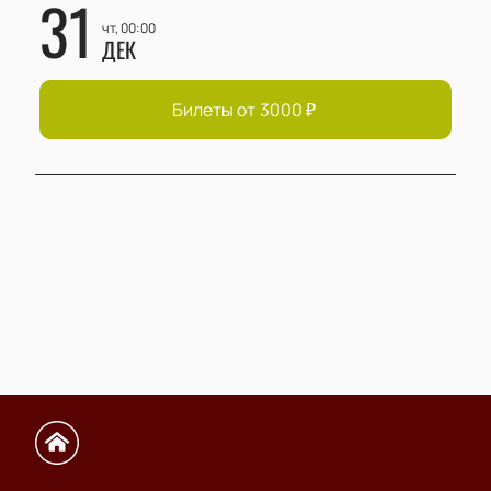
31
чт, 00:00
ДЕК
Билеты от
3000
₽