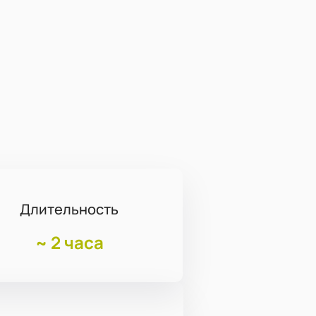
Длительность
~
2 часа