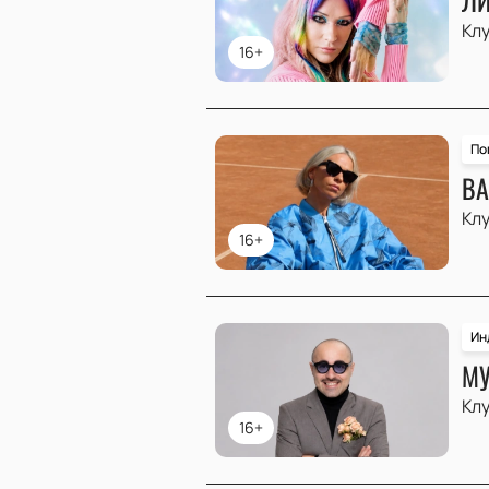
Клу
16+
По
ВА
Клу
16+
Ин
МУ
Клу
16+