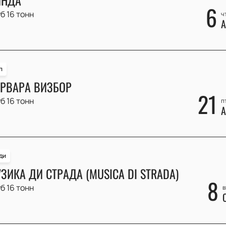
6
б 16 тонн
ч
А
п
РВАРА ВИЗБОР
21
б 16 тонн
п
А
ди
ЗИКА ДИ СТРАДА (MUSICA DI STRADA)
8
б 16 тонн
в