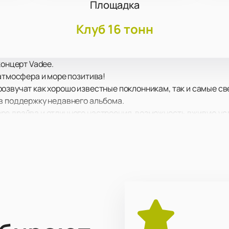
Площадка
Клуб 16 тонн
концерт Vadee.
 атмосфера и море позитива!
озвучат как хорошо известные поклонникам, так и самые с
в поддержку недавнего альбома.
ре драйва и отличного настроения, возможность вживую ус
овое оборудование позволит вам отчетливо услышать кажды