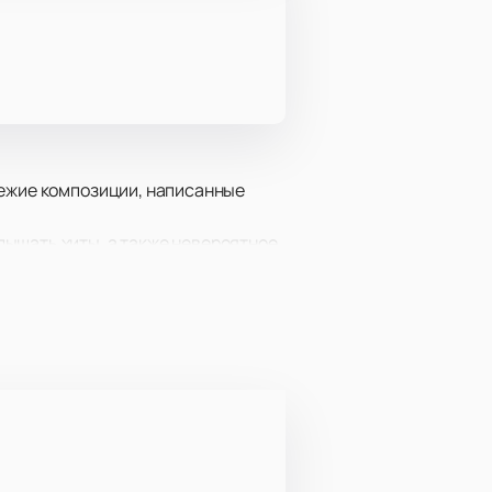
вежие композиции, написанные
лышать хиты, а также невероятное
й аккорд.