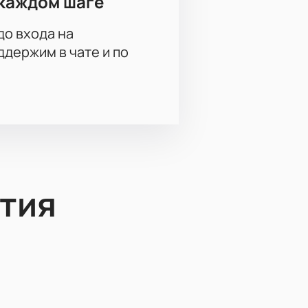
каждом шаге
до входа на
держим в чате и по
тия