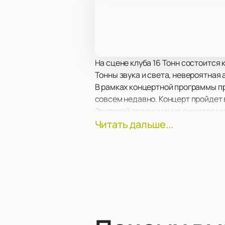
На сцене клуба 16 Тонн состоится 
Тонны звука и света, невероятная
В рамках концертной программы пр
совсем недавно. Концерт пройдет 
Зрителей традиционно ожидает мо
шоу.
Читать дальше...
Самое передовое световое и звук