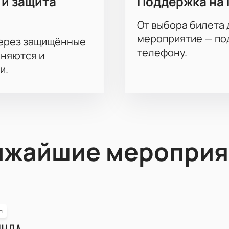
 и защита
Поддержка на 
От выбора билета 
мероприятие — под
через защищённые
телефону.
аняются и
и.
ижайшие мероприя
п
ИНДА