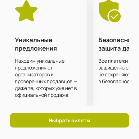
сопровождение.
Большие экраны за сценой помогут рассмотреть
все происходящее на ней в мельчайших
подробностях.
Уникальные
Безопасная 
предложения
защита данн
Находим уникальные
Все платежи про
предложения от
защищённые шлю
организаторов и
не сохраняются 
проверенных продавцов —
в безопасности.
даже те, которых уже нет в
официальной продаже.
Выбрать билеты