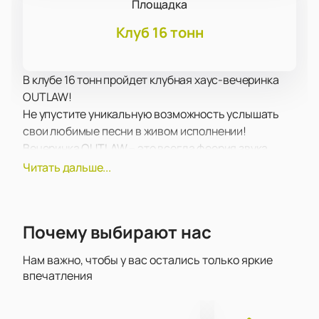
Площадка
Клуб 16 тонн
В клубе 16 тонн пройдет клубная хаус-вечеринка
OUTLAW!
Не упустите уникальную возможность услышать
свои любимые песни в живом исполнении!
Вечеринка OUTLAW – это всегда феерия звука,
света, настоящий драйв и невероятные эмоции!
Читать дальше...
В концертную программу вошли как старые,
известные и любимые многими поклонниками
композиции, так и самые свежие работы, которые
Почему выбирают нас
вы впервые услышите на концерте. У вас будет
уникальная возможность услышать новые треки в
Нам важно, чтобы у вас остались только яркие
числе первых!
впечатления
В клубе 16 тонн вас ожидает супер качественный
звук и эффектное световое и лазерное