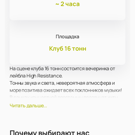
~
2 часа
Площадка
Клуб 16 тонн
На сцене клуба 16 тонн состоится вечеринка от
лейбла High Resistance.
Тонны звука и света, невероятная атмосфера и
море позитива ожидает всех поклонников музыки!
В рамках концертной программы прозвучат хиты,
уже хорошо известные поклонникам, а также более
Читать дальше...
свежие композиции, написанные сравнительно
недавно. Концерт пройдет в поддержку недавно
вышедшего альбома.
Почему выбирают нас
Зрителей традиционно ожидает море