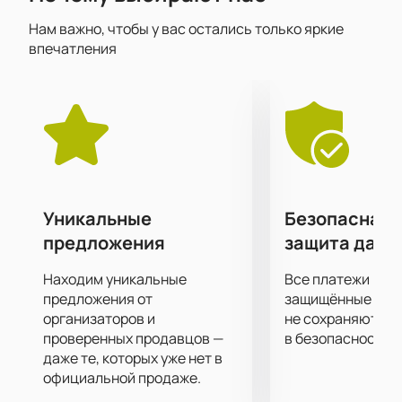
музыкального драйва и отличного настроения, а
Нам важно, чтобы у вас остались только яркие
еще возможность вживую услышать любимые хиты
впечатления
и подпевать им, а также яркое шоу, которое пройдёт
на сцене. Тот, кто уже хотя бы раз бывал на
концерте, подтвердит, что он всегда проходит с
невероятным размахом и запоминается надолго.
Самое передовое световое и звуковое концертное
оборудование позволит вам отчетливо услышать
каждый аккорд и рассмотреть все в малейших
подробностях, независимо от того, как далеко от
Уникальные
Безопасная 
сцены вы находитесь!
предложения
защита данн
Билеты на концерт можно купить на нашем сайте.
Цена указана в электронной схеме концертной
Находим уникальные
Все платежи про
площадки и зависит от категории выбранных мест.
предложения от
защищённые шлю
Не затягивайте с покупкой билетов, ведь шоу
организаторов и
не сохраняются 
проверенных продавцов —
в безопасности.
пользуется большой популярностью.
даже те, которых уже нет в
официальной продаже.