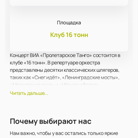
Площадка
Клуб 16 тонн
Концерт ВИА «Пролетарское Танго» состоится в
клубе «16 тонн». В репертуаре оркестра
представлены десятки классических шлягеров,
таких как «Снег идёт», «Ленинградские мосты»,
«Московские окна» и «Чёрное и белое».
Клуб «16 тонн» является одной из известных
Читать дальше...
концертных площадок города, предлагающей
своим посетителям комфортные условия и
качественный звук. Расположенный в центре
Почему выбирают нас
столицы, клуб предоставляет возможность
наслаждаться живыми выступлениями в уютной
Нам важно, чтобы у вас остались только яркие
атмосфере. Современное оборудование и