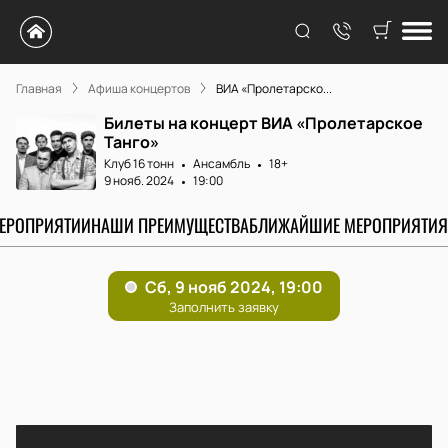
Главная
Афиша концертов
ВИА «Пролетарско...
Билеты на концерт ВИА «Пролетарское
Танго»
Клуб 16 тонн
Ансамбль
18+
9 нояб. 2024
19:00
МЕРОПРИЯТИИ
НАШИ ПРЕИМУЩЕСТВА
БЛИЖАЙШИЕ МЕРОПРИЯТИЯ