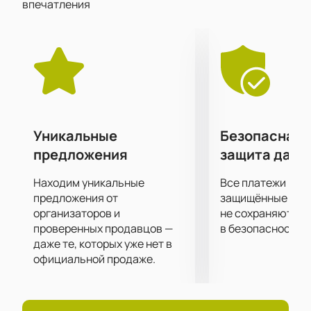
впечатления
профессиональный подход к организации
мероприятий делают «16 тонн» идеальным местом
для проведения концертов.
Купить билеты на концерт ВИА «Пролетарское
Танго» в клубе «16 тонн»
можно на нашем сайте.
Уникальные
Безопасная 
предложения
защита данн
Находим уникальные
Все платежи про
предложения от
защищённые шлю
организаторов и
не сохраняются 
проверенных продавцов —
в безопасности.
даже те, которых уже нет в
официальной продаже.