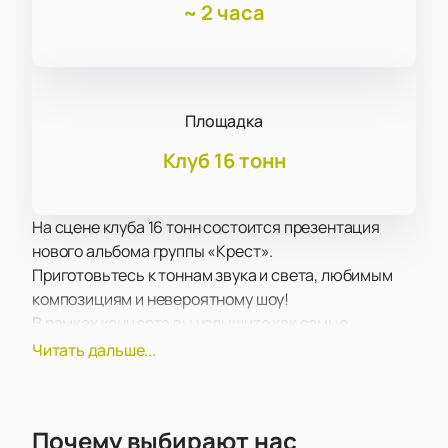
~
2 часа
Площадка
Клуб 16 тонн
На сцене клуба 16 тонн состоится презентация
нового альбома группы «Крест».
Приготовьтесь к тоннам звука и света, любимым
композициям и невероятному шоу!
В рамках концерта вы услышите как самые
популярные и проверенные временем композиции,
Читать дальше...
так и свежие новинки в репертуаре, вышедшие в
недавних альбомах.
Вас ожидает яркое шоу, мегатонны качественного
Почему выбирают нас
звука, а также световые и лазерные эффекты.