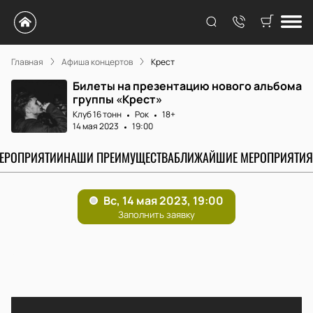
Главная
Афиша концертов
Крест
Билеты на презентацию нового альбома
группы «Крест»
Клуб 16 тонн
Рок
18+
14 мая 2023
19:00
МЕРОПРИЯТИИ
НАШИ ПРЕИМУЩЕСТВА
БЛИЖАЙШИЕ МЕРОПРИЯТИЯ