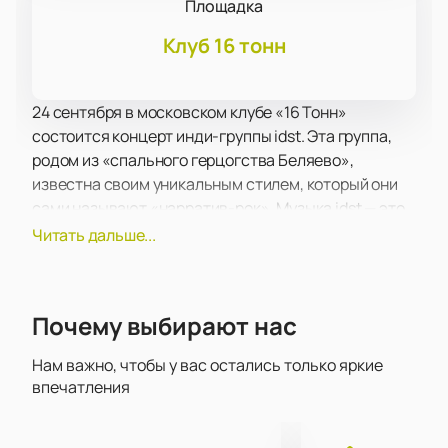
Площадка
Клуб 16 тонн
24 сентября в московском клубе «16 Тонн»
состоится концерт инди-группы idst. Эта группа,
родом из «спального герцогства Беляево»,
известна своим уникальным стилем, который они
сами называют «нарратив-рок». Музыка idst — это
интеллигентные композиции с акцентом на тексты,
Читать дальше...
которые варьируются от вальса и босановы до
инди-рока. Каждая их песня требует полного
вовлечения слушателя, превращая каждое
Почему выбирают нас
выступление в незабываемое событие.
Группа idst уже успела завоевать сердца
Нам важно, чтобы у вас остались только яркие
поклонников на известных музыкальных
впечатления
фестивалях, таких как «Голос Кочевников»,
«STEREOLETO», «Motherland» и «New Open