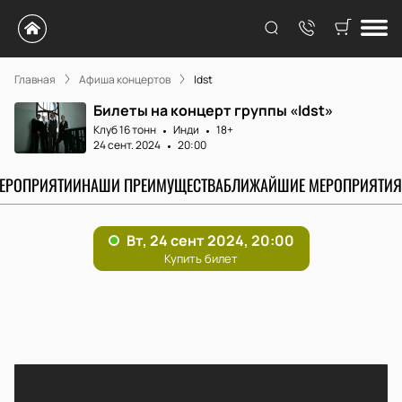
Главная
Афиша концертов
Idst
Билеты на концерт группы «Idst»
Клуб 16 тонн
Инди
18+
24 сент. 2024
20:00
МЕРОПРИЯТИИ
НАШИ ПРЕИМУЩЕСТВА
БЛИЖАЙШИЕ МЕРОПРИЯТИЯ