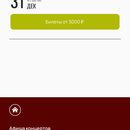
31
чт, 00:00
ДЕК
Билеты от
3000
₽
Афиша концертов