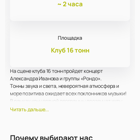
~
2 часа
Площадка
Клуб 16 тонн
На сцене клуба 16 тонн пройдет концерт
Александра Иванова и группы «Рондо».
Тонны звука и света, невероятная атмосфера и
море позитива ожидает всех поклонников музыки!
В рамках концертной программы прозвучат хиты,
уже хорошо известные поклонникам, а также более
Читать дальше...
свежие композиции, написанные сравнительно
недавно. Концерт пройдет в поддержку недавно
вышедшего альбома.
Почему выбирают нас
Зрителей традиционно ожидает море