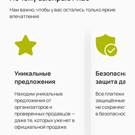
музыкального драйва и отличного настроения, а
Нам важно, чтобы у вас остались только яркие
еще возможность вживую услышать любимые хиты
впечатления
и подпевать им, а также яркое шоу, которое пройдёт
на сцене. Тот, кто уже хотя бы раз бывал на
концерте, подтвердит, что он всегда проходит с
невероятным размахом и запоминается надолго.
Самое передовое световое и звуковое концертное
оборудование позволит вам отчетливо услышать
каждый аккорд и рассмотреть все в малейших
подробностях, независимо от того, как далеко от
Уникальные
Безопасная 
сцены вы находитесь!
предложения
защита данн
Билеты на концерт можно купить на нашем сайте.
Цена указана в электронной схеме концертной
Находим уникальные
Все платежи про
площадки и зависит от категории выбранных мест.
предложения от
защищённые шлю
Не затягивайте с покупкой билетов, ведь шоу
организаторов и
не сохраняются 
проверенных продавцов —
в безопасности.
пользуется большой популярностью.
даже те, которых уже нет в
официальной продаже.