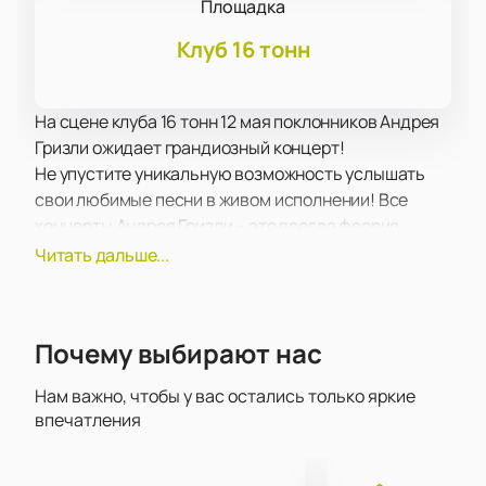
Площадка
Клуб 16 тонн
На сцене клуба 16 тонн 12 мая поклонников Андрея
Гризли ожидает грандиозный концерт!
Не упустите уникальную возможность услышать
свои любимые песни в живом исполнении! Все
концерты Андрея Гризли – это всегда феерия
звука, света, настоящий драйв и невероятные
Читать дальше...
эмоции!
В рамках концертной программы прозвучат как
хорошо известные поклонникам творчества
Почему выбирают нас
Андрея Гризли хиты, так и самые свежие
композиции, написанные совсем недавно. Концерт
Нам важно, чтобы у вас остались только яркие
пройдет в поддержку недавнего альбома.
впечатления
Зрителей традиционно ожидает море драйва и
отличного настроения, возможность вживую