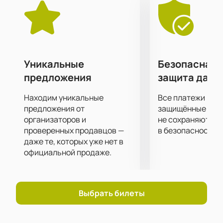
услышать хиты любимых исполнителей и
подпевать им, а также невероятное шоу, которое
исполнители подарят своим поклонникам на сцене.
Самое передовое световое и звуковое
оборудование позволит вам отчетливо услышать
каждый аккорд и рассмотреть выступление Андрея
Уникальные
Безопасная 
Гризли в малейших подробностях, независимо от
предложения
защита данн
того, как далеко от сцены вы находитесь!
Находим уникальные
Все платежи про
предложения от
защищённые шлю
организаторов и
не сохраняются 
проверенных продавцов —
в безопасности.
даже те, которых уже нет в
официальной продаже.
Выбрать билеты