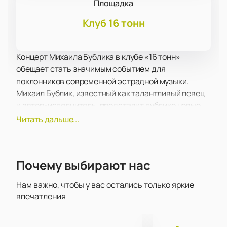
Площадка
Клуб 16 тонн
Концерт Михаила Бублика в клубе «16 тонн»
обещает стать значимым событием для
поклонников современной эстрадной музыки.
Михаил Бублик, известный как талантливый певец
и автор-исполнитель, представит публике новые
композиции, а также исполнит популярные хиты,
Читать дальше...
которые уже давно завоевали сердца слушателей.
Его творчество отличается глубокими текстами и
яркими мелодиями, что делает каждое
Почему выбирают нас
выступление незабываемым.
На сцене клуба «16 тонн» Михаила Бублика будет
Нам важно, чтобы у вас остались только яркие
сопровождать его мультиинструментальный бэнд.
впечатления
Музыканты коллектива известны своим
мастерством и профессионализмом, что позволяет