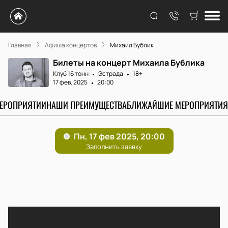
Главная
Афиша концертов
Михаил Бублик
Билеты на концерт Михаила Бублика
Клуб 16 тонн
Эстрада
18+
17 фев. 2025
20:00
МЕРОПРИЯТИИ
НАШИ ПРЕИМУЩЕСТВА
БЛИЖАЙШИЕ МЕРОПРИЯТИЯ