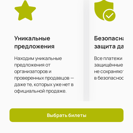
создавать уникальные музыкальные аранжировки.
Совместное выступление с бэндом обещает быть
насыщенным и динамичным, даря зрителям
возможность насладиться живым звуком и
качественным исполнением.
Для тех, кто хочет посетить концерт Михаила
Уникальные
Безопасная 
Бублика в клубе «16 тонн», покупка билетов
предложения
защита данн
доступна онлайн. Это удобный и надежный способ
обеспечить себе место на этом музыкальном
Находим уникальные
Все платежи про
событии.
Купить билеты на концерт Михаила
предложения от
защищённые шлю
Бублика в клубе «16 тонн»
организаторов и
можно на нашем сайте.
не сохраняются 
проверенных продавцов —
в безопасности.
даже те, которых уже нет в
официальной продаже.
Выбрать билеты