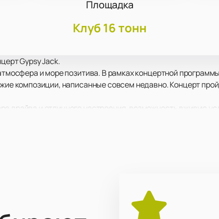
Площадка
Клуб 16 тонн
нцерт Gypsy Jack.
 атмосфера и море позитива. В рамках концертной программ
ежие композиции, написанные совсем недавно. Концерт про
ре драйва и отличного настроения, возможность вживую ус
вое оборудование позволит вам отчетливо услышать каждый
о от того, как далеко от сцены вы находитесь!