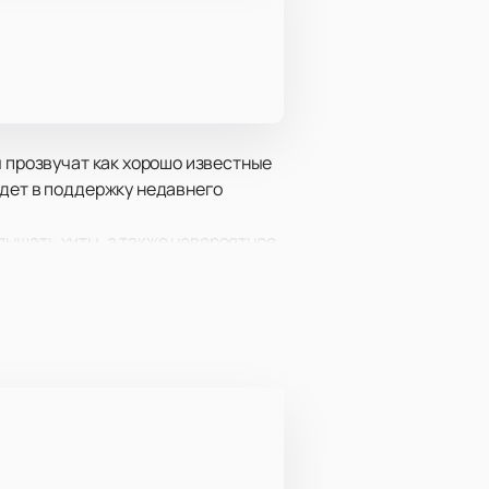
ы прозвучат как хорошо известные
йдет в поддержку недавнего
лышать хиты, а также невероятное
 аккорд и рассмотреть всё в