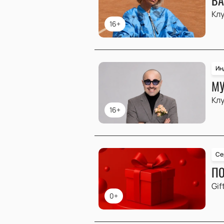
Клу
16+
Ин
МУ
Клу
16+
Се
ПО
Gif
0+