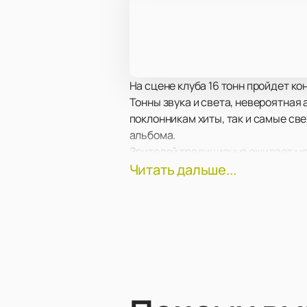
На сцене клуба 16 тонн пройдет ко
Тонны звука и света, невероятная
поклонникам хиты, так и самые св
альбома.
Зрителей традиционно ожидает мо
шоу.
Читать дальше...
Самое передовое световое и звуко
малейших подробностях, независим