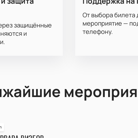
 и защита
Поддержка на 
От выбора билета 
мероприятие — под
через защищённые
телефону.
аняются и
и.
ижайшие мероприя
п
РВАРА ВИЗБОР