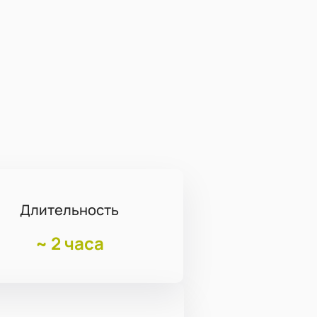
Длительность
~
2 часа