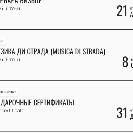
21
б 16 тонн
п
А
ди
ЗИКА ДИ СТРАДА (MUSICA DI STRADA)
8
б 16 тонн
в
ртификат
ДАРОЧНЫЕ СЕРТИФИКАТЫ
31
t certificate
ч
Д