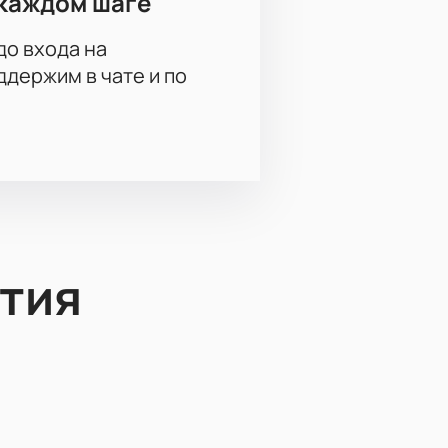
каждом шаге
до входа на
держим в чате и по
тия