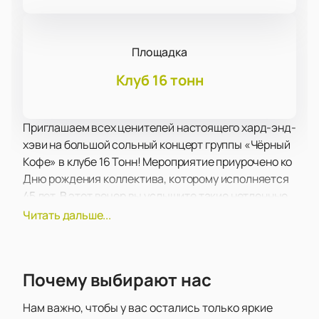
Площадка
Клуб 16 тонн
Приглашаем всех ценителей настоящего хард-энд-
хэви на большой сольный концерт группы «Чёрный
Кофе» в клубе 16 Тонн! Мероприятие приурочено ко
Дню рождения коллектива, которому исполняется
45 лет. В этот вечер вы услышите такие нетленные
хиты, как «Вольному — воля», «Владимирская
Читать дальше...
Русь», «Жизни рассвет», «Светлый металл», «Это
— рок!» и многие другие в исполнении фронтмена и
основателя группы — Дмитрия Варшавского.
Почему выбирают нас
«Чёрный Кофе» — это не просто музыка, это
летопись российского рока. Их дебютный
Нам важно, чтобы у вас остались только яркие
студийный альбом «Переступи порог» стал