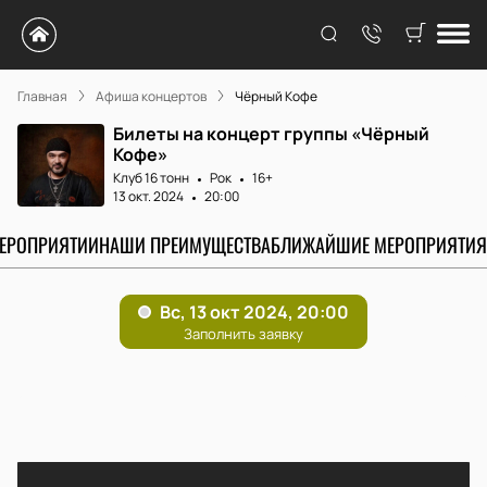
Главная
Афиша концертов
Чёрный Кофе
Билеты на концерт группы «Чёрный
Кофе»
Клуб 16 тонн
Рок
16+
13 окт. 2024
20:00
МЕРОПРИЯТИИ
НАШИ ПРЕИМУЩЕСТВА
БЛИЖАЙШИЕ МЕРОПРИЯТИЯ