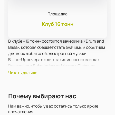
Площадка
Клуб 16 тонн
В клубе «16 тонн» состоится вечеринка «Drum and
Bass», которая обещает стать значимым событием
для всех любителей электронной музыки.
В Line-Up вечера входят такие исполнители, как
Despersion и Subminderz из Москвы, Glebov из
Брянска, Katanna из Москвы, 4TY из Санкт-
Читать дальше...
Петербурга и Ryan Audley из Москвы. Каждый из них
обладает своим уникальным стилем и опытом, что
создаст неповторимую музыкальную палитру
Почему выбирают нас
вечера.
Клуб «16 тонн» известен своими современными
Нам важно, чтобы у вас остались только яркие
техническими возможностями и удобным
впечатления