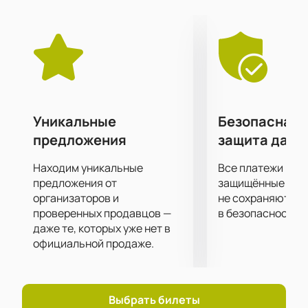
расположением в центре Москвы. Просторный зал,
качественное звуковое оборудование и
профессиональное освещение создадут
идеальные условия для проведения мероприятия и
комфортного отдыха гостей.
Чтобы стать частью этого музыкального события,
можно заранее приобрести билеты.
Купить билеты
на вечеринку «Drum and Bass» в клубе «16 тонн»
Уникальные
Безопасная 
можно на нашем сайте.
предложения
защита данн
Находим уникальные
Все платежи про
предложения от
защищённые шлю
организаторов и
не сохраняются 
проверенных продавцов —
в безопасности.
даже те, которых уже нет в
официальной продаже.
Выбрать билеты