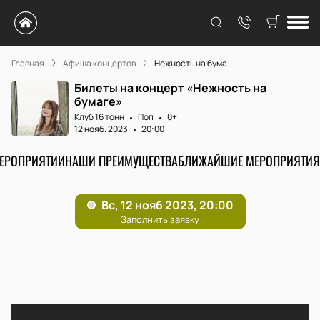
Главная
Афиша концертов
Нежность на бума...
Билеты на концерт «Нежность на
бумаге»
Клуб 16 тонн
Поп
0+
12 нояб. 2023
20:00
МЕРОПРИЯТИИ
НАШИ ПРЕИМУЩЕСТВА
БЛИЖАЙШИЕ МЕРОПРИЯТИЯ