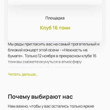
Площадка
Клуб 16 тонн
Мы рады пригласить вас на самый трогательный и
близкий концерт этой осени - «Нежность на
бумаге». Только 12 ноября в прекрасном клубе 16
тонн вы сможете окунуться в атмосферу
неподдельных эмоций и неизгладимых
впечатлений.
Читать дальше...
Этот концерт станет настоящим подарком для всех
поклонников группы «Нежность на бумаге». Они
вернутся в Москву со своим новым мини-альбомом
Почему выбирают нас
«необходимые ошибки», и вас ждет потрясающая
программа из новых композиций, а также
Нам важно, чтобы у вас остались только яркие
незабываемые хиты, которые уже успели стать