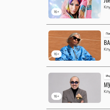
Клу
16+
По
ВА
Клу
16+
Ин
МУ
Клу
16+