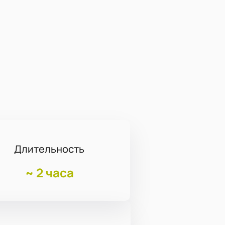
Длительность
~
2 часа