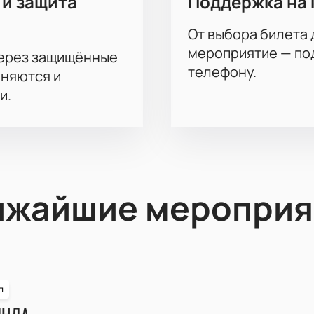
 и защита
Поддержка на 
От выбора билета 
мероприятие — под
через защищённые
телефону.
аняются и
и.
ижайшие мероприя
п
ИНДА