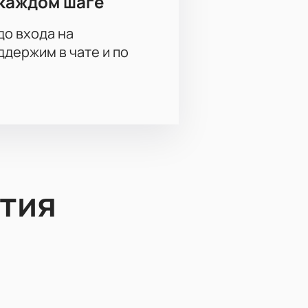
каждом шаге
до входа на
держим в чате и по
тия