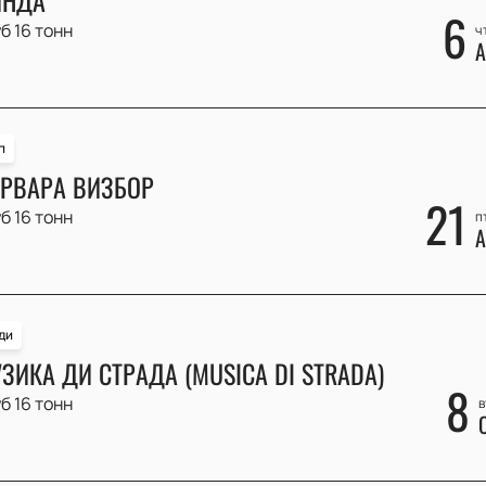
6
б 16 тонн
ч
А
п
РВАРА ВИЗБОР
21
б 16 тонн
п
А
ди
ЗИКА ДИ СТРАДА (MUSICA DI STRADA)
8
б 16 тонн
в