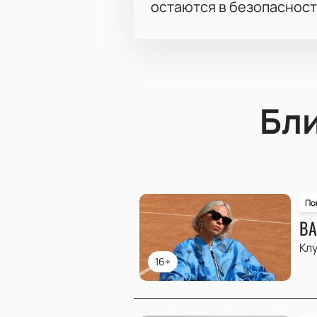
остаются в безопасност
Бл
По
ВА
Клу
16+