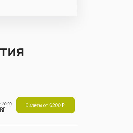
тия
т, 20:00
Билеты от
6200
₽
ВГ