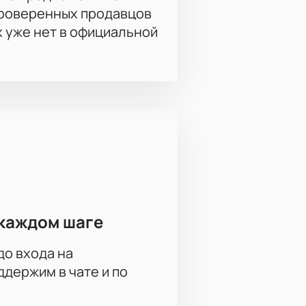
проверенных продавцов
х уже нет в официальной
каждом шаге
до входа на
держим в чате и по