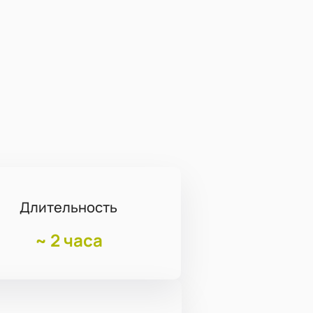
Длительность
~
2 часа