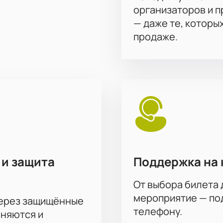
организаторов и 
— даже те, которы
продаже.
 и защита
Поддержка на 
От выбора билета 
мероприятие — под
через защищённые
телефону.
аняются и