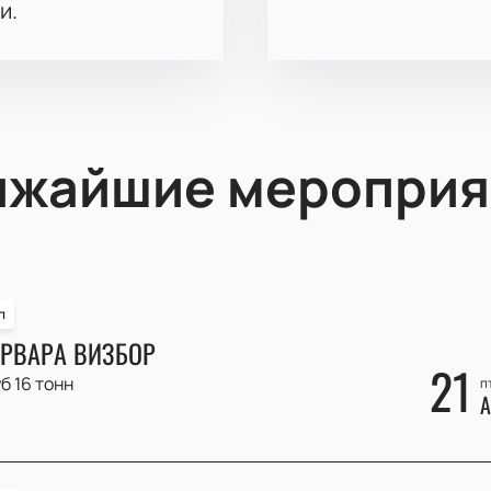
и.
ижайшие мероприя
п
РВАРА ВИЗБОР
21
б 16 тонн
п
А