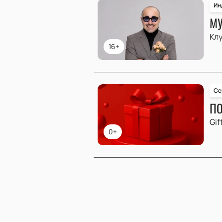
Ин
МУ
Клу
16+
Се
ПО
Gif
0+