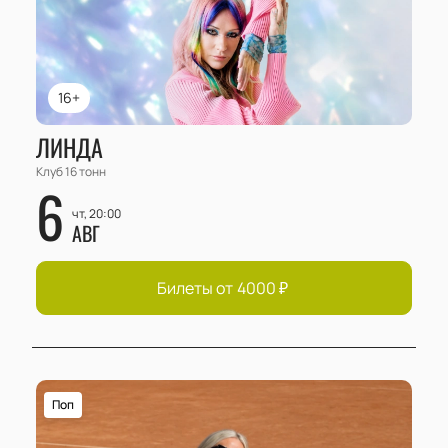
16+
ЛИНДА
Клуб 16 тонн
6
чт, 20:00
АВГ
Билеты от
4000
₽
Поп