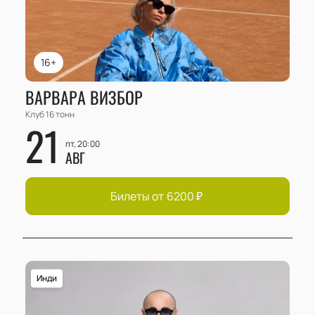
16+
ВАРВАРА ВИЗБОР
Клуб 16 тонн
21
пт, 20:00
АВГ
Билеты от
6200
₽
Инди