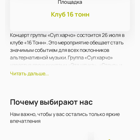
Площадка
Клуб 16 тонн
Концерт группы «Суп харчо» состоится 26 июля в
клубе «16 Тонн». Это мероприятие обещает стать
значимым событием для всех поклонников
альтернативной музыки. Группа «Суп харчо»
известна своими хитами «Эта штука», «Стена» и
«Качалка-кресло», которые завоевали
Читать дальше...
популярность в рок-чартах. Концерты коллектива
всегда отличаются энергией и драйвом, привлекая
как давних поклонников, так и новых слушателей.
Почему выбирают нас
Клуб «16 Тонн» расположен в центре Москвы и
известен своей отличной акустикой и комфортной
Нам важно, чтобы у вас остались только яркие
атмосферой. Это одна из самых популярных
впечатления
концертных площадок города, которая регулярно
принимает выступления известных музыкантов.