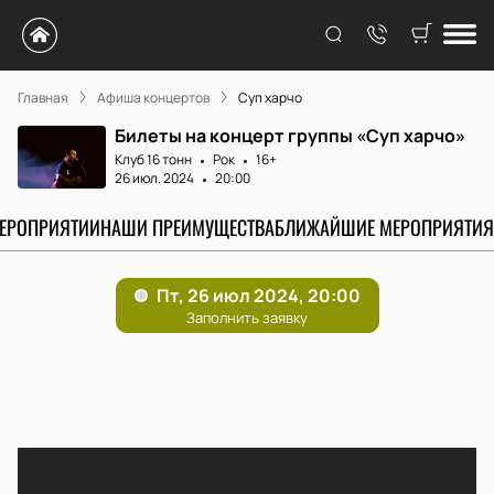
Главная
Афиша концертов
Суп харчо
Билеты на концерт группы «Суп харчо»
Клуб 16 тонн
Рок
16+
26 июл. 2024
20:00
МЕРОПРИЯТИИ
НАШИ ПРЕИМУЩЕСТВА
БЛИЖАЙШИЕ МЕРОПРИЯТИЯ