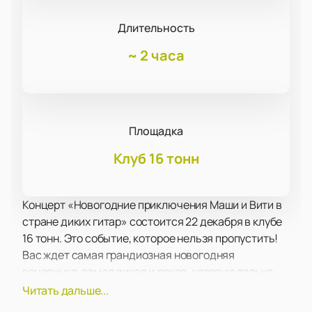
Длительность
~
2 часа
Площадка
Клуб 16 тонн
Концерт «Новогодние приключения Маши и Вити в
стране диких гитар» состоится 22 декабря в клубе
16 тонн. Это событие, которое нельзя пропустить!
Вас ждет самая грандиозная новогодняя
вечеринка, самая дикая и яркая, которую только
можно представить. Клуб 16 тонн готовит для вас
Читать дальше...
настоящую крутую тусовку, которую вы запомните