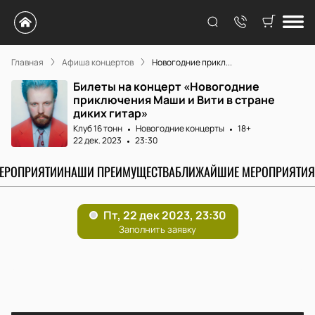
Главная
Афиша концертов
Новогодние прикл...
Билеты на концерт «Новогодние
приключения Маши и Вити в стране
диких гитар»
Клуб 16 тонн
Новогодние концерты
18+
22 дек. 2023
23:30
МЕРОПРИЯТИИ
НАШИ ПРЕИМУЩЕСТВА
БЛИЖАЙШИЕ МЕРОПРИЯТИЯ