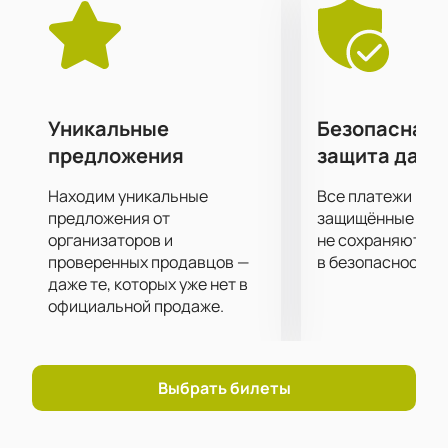
Самое передовое световое и звуковое концертное
оборудование позволит вам отчетливо услышать
каждый аккорд и рассмотреть все в малейших
подробностях, независимо от того, как далеко от
сцены вы находитесь!
На нашем сайте вы сможете
купить билеты на
Уникальные
Безопасная 
концерт
. Цена указана в электронной схеме
предложения
защита данн
концертной площадки и зависит от категории
выбранных мест. Поторопитесь, количество мест
Находим уникальные
Все платежи про
ограничено!
предложения от
защищённые шлю
организаторов и
не сохраняются 
проверенных продавцов —
в безопасности.
даже те, которых уже нет в
официальной продаже.
Выбрать билеты