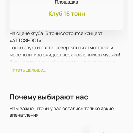
Площадка
Клуб 16 тонн
На сцене клуба 16 тонн состоится концерт
«ATTCSFOCT».
Тонны звука и света, невероятная атмосфера и
море позитива ожидает всех поклонников музыки!
В рамках концертной программы прозвучат хиты,
уже хорошо известные поклонникам, а также более
Читать дальше...
свежие композиции, написанные сравнительно
недавно. Концерт пройдет в поддержку недавно
вышедшего альбома.
Почему выбирают нас
Концерт - это всегда море позитива, драйва, самых
ярких эмоций, которые только может подарить
Нам важно, чтобы у вас остались только яркие
подобное мероприятие. Вас ожидает яркое шоу,
впечатления
тонны качественного звука, а также самые новые
световые и лазерные эффекты.