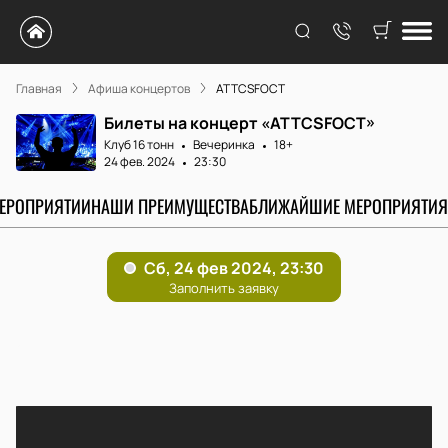
Главная
Афиша концертов
ATTCSFOCT
Билеты на концерт «ATTCSFOCT»
Клуб 16 тонн
Вечеринка
18+
24 фев. 2024
23:30
МЕРОПРИЯТИИ
НАШИ ПРЕИМУЩЕСТВА
БЛИЖАЙШИЕ МЕРОПРИЯТИЯ