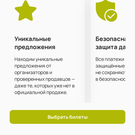
концерте, подтвердит, что он всегда проходит с
невероятным размахом и запоминается надолго.
Самое передовое световое и звуковое концертное
оборудование позволит вам отчетливо услышать
каждый аккорд и рассмотреть все в малейших
подробностях, независимо от того, как далеко от
Уникальные
Безопасная 
сцены вы находитесь!
предложения
защита данн
Купить билеты
можно на нашем сайте. Цена
указана в электронной схеме концертной площадки
Находим уникальные
Все платежи про
и зависит от категории выбранных мест. Не
предложения от
защищённые шлю
затягивайте с покупкой билетов, ведь шоу
организаторов и
не сохраняются 
проверенных продавцов —
в безопасности.
пользуется большой популярностью.
даже те, которых уже нет в
официальной продаже.
Выбрать билеты