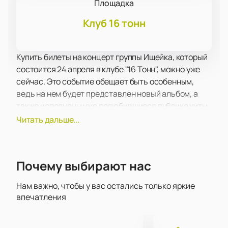
Площадка
Клуб 16 тонн
Купить билеты на концерт группы Ищейка, который
состоится 24 апреля в клубе "16 Тонн", можно уже
сейчас. Это событие обещает быть особенным,
ведь на нем будет представлен новый альбом, а
также исполнены уже полюбившиеся публике хиты.
Клуб "16 Тонн" - это известное место для
Читать дальше...
проведения музыкальных мероприятий в Москве.
Он предлагает комфортную и безопасную
атмосферу для посетителей. Здесь вы сможете
Почему выбирают нас
насладиться качественным звуком и отличным
видом на сцену, ведь клуб оборудован
Нам важно, чтобы у вас остались только яркие
современной звуковой и световой техникой.
впечатления
Покупка билетов на нашем сайте - это удобный и
безопасный способ гарантировать себе место на