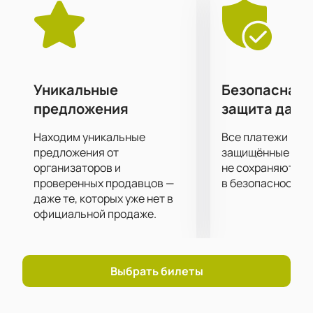
этом концерте. Мы предлагаем простой и
интуитивно понятный интерфейс, а также
надежную систему оплаты. Вы можете быть
уверены, что ваши данные будут защищены и не
попадут в руки третьих лиц.
Не упустите возможность насладиться
Уникальные
Безопасная 
выступлением группы Ищейка и окунуться в
предложения
защита данн
атмосферу их музыки.
Купите билеты
на концерт
прямо сейчас и гарантируйте себе незабываемый
Находим уникальные
Все платежи про
вечер.
предложения от
защищённые шлю
организаторов и
не сохраняются 
проверенных продавцов —
в безопасности.
даже те, которых уже нет в
официальной продаже.
Выбрать билеты