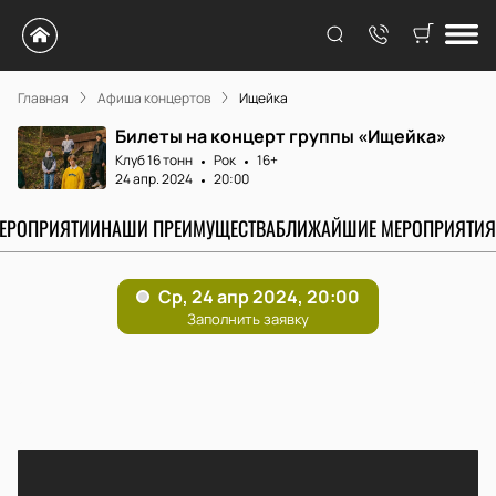
Главная
Афиша концертов
Ищейка
Билеты на концерт группы «Ищейка»
Клуб 16 тонн
Рок
16+
24 апр. 2024
20:00
МЕРОПРИЯТИИ
НАШИ ПРЕИМУЩЕСТВА
БЛИЖАЙШИЕ МЕРОПРИЯТИЯ