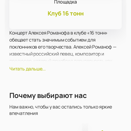
Площадка
Клуб 16 тонн
Концерт Алексея Романофа в клубе «16 тонн»
обещает стать значимым событием для
поклонников его творчества. Алексей Романоф —
известный российский певец, композитор и
продюсер, который приобрел популярность как
экс-солист группы «Амега» и создатель группы
Читать дальше...
«Винтаж». Его музыкальная карьера впечатляет
разнообразием и глубиной, а его композиции
любимы многими слушателями.
Почему выбирают нас
Программа концерта включает в себя как
известные хиты, так и новые композиции, которые
Нам важно, чтобы у вас остались только яркие
Алексей Романоф исполняет с присущей ему
впечатления
энергией и харизмой. Его выступления всегда
отличаются профессионализмом и высоким