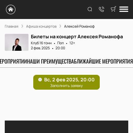
Главная
Афиша концертов
Алексей Романоф
Билеты на концерт Алексея Романофа
Клуб 16 тонн
Поп
12+
2 фев. 2025
20:00
МЕРОПРИЯТИИ
НАШИ ПРЕИМУЩЕСТВА
БЛИЖАЙШИЕ МЕРОПРИЯТИЯ