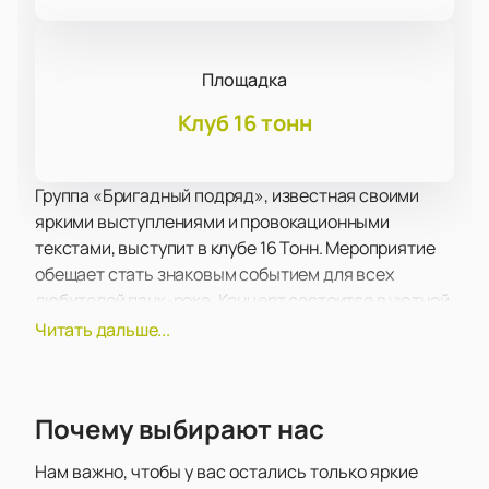
Площадка
Клуб 16 тонн
Группа «Бригадный подряд», известная своими
яркими выступлениями и провокационными
текстами, выступит в клубе 16 Тонн. Мероприятие
обещает стать знаковым событием для всех
любителей панк-рока. Концерт состоится в уютной
и атмосферной обстановке, что позволит зрителям
Читать дальше...
насладиться качественным звуком и энергетикой
группы.
Клуб 16 Тонн, расположенный в центре Москвы,
Почему выбирают нас
является одной из самых популярных концертных
площадок столицы. Клуб оборудован современной
Нам важно, чтобы у вас остались только яркие
звуковой и световой аппаратурой, что