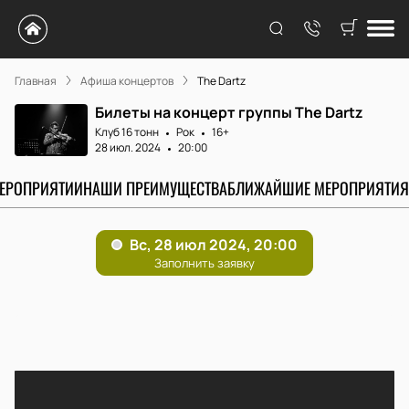
Главная
Афиша концертов
The Dartz
Билеты на концерт группы The Dartz
Клуб 16 тонн
Рок
16+
28 июл. 2024
20:00
МЕРОПРИЯТИИ
НАШИ ПРЕИМУЩЕСТВА
БЛИЖАЙШИЕ МЕРОПРИЯТИЯ