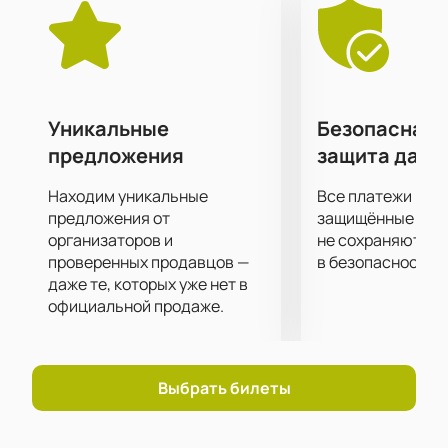
световым оборудованием, что позволяет
проводить мероприятия на высоком уровне. Здесь
часто выступают как российские, так и зарубежные
исполнители, что делает его популярным местом
для любителей музыки.
Не упустите возможность насладиться живым
Уникальные
Безопасная 
выступлением группы The Dartz.
Купить билеты
на
предложения
защита данн
нашем сайте можно уже сейчас. Приходите 28 июля
в клуб «16 Тонн» и получите незабываемые
Находим уникальные
Все платежи про
впечатления от концерта.
предложения от
защищённые шлю
организаторов и
не сохраняются 
проверенных продавцов —
в безопасности.
даже те, которых уже нет в
официальной продаже.
Выбрать билеты