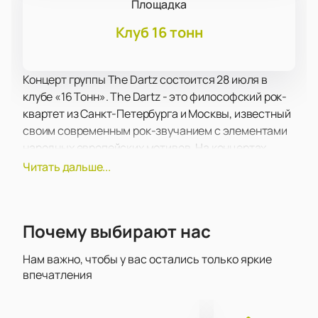
Площадка
Клуб 16 тонн
Концерт группы The Dartz состоится 28 июля в
клубе «16 Тонн». The Dartz - это философский рок-
квартет из Санкт-Петербурга и Москвы, известный
своим современным рок-звучанием с элементами
народных европейских мотивов. На концертах
группы часто можно увидеть танцевальные флэш-
Читать дальше...
мобы, фонари, бенгальские огни и воздушные
шары. В этот вечер можно будет услышать их
популярные хиты, такие как «Огни самайна» и
Почему выбирают нас
«Когда позовёт тебя море».
Клуб «16 Тонн» - это одна из самых известных
Нам важно, чтобы у вас остались только яркие
концертных площадок Москвы. Он расположен в
впечатления
центре города и предлагает отличную акустику и
атмосферу. Клуб оснащен современным звуковым и