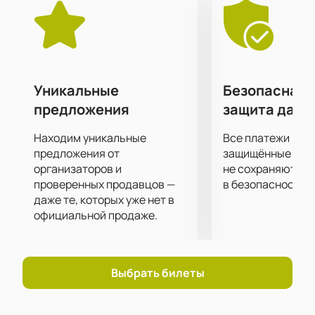
событием для всех любителей качественной
музыки.
Клуб «16 тонн» славится своей уютной атмосферой
и отличной акустикой, что делает его идеальным
местом для проведения концертов. Заведение
оборудовано современным звуковым и световым
Уникальные
Безопасная 
оборудованием, что позволяет максимально
предложения
защита данн
раскрыть потенциал выступающих артистов.
Купить билеты на концерт Shirra в клубе «16
Находим уникальные
Все платежи про
тонн»
можно на нашем сайте. Не упустите
предложения от
защищённые шлю
возможность насладиться живым выступлением и
организаторов и
не сохраняются 
проверенных продавцов —
в безопасности.
провести незабываемый вечер в одном из лучших
даже те, которых уже нет в
клубов Москвы.
официальной продаже.
Выбрать билеты