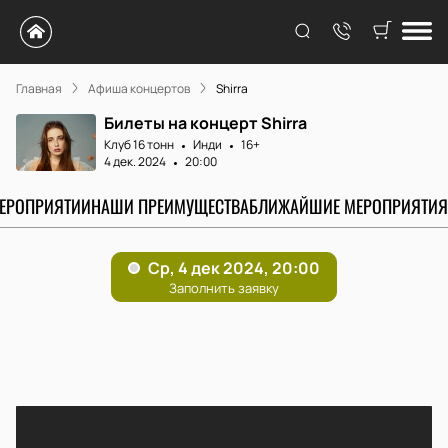
Главная
Афиша концертов
Shirra
Билеты на концерт Shirra
Клуб 16 тонн
Инди
16+
4 дек. 2024
20:00
МЕРОПРИЯТИИ
НАШИ ПРЕИМУЩЕСТВА
БЛИЖАЙШИЕ МЕРОПРИЯТИЯ