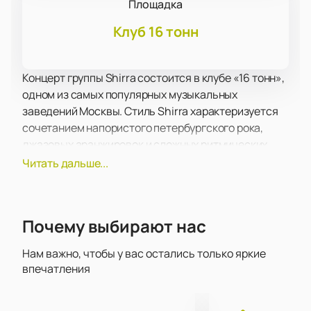
Площадка
Клуб 16 тонн
Концерт группы Shirra состоится в клубе «16 тонн»,
одном из самых популярных музыкальных
заведений Москвы. Стиль Shirra характеризуется
сочетанием напористого петербургского рока,
джазовых аранжировок и сложных ритмических
рисунков, что делает выступления яркими и
Читать дальше...
запоминающимися.
Shirra известна своими виртуозными соло на
саксофоне, что придает их музыке особую
Почему выбирают нас
атмосферу и глубину. Вокалистка обладает
сильным и выразительным голосом, который в
Нам важно, чтобы у вас остались только яркие
сочетании с мастерством музыкантов создает
впечатления
уникальное звучание. Концерт в клубе «16 тонн»
обещает быть насыщенным и интересным