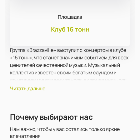
Площадка
Клуб 16 тонн
Группа «Brazzaville» выступит с концертом в клубе
«16 тонн», что станет значимым событием для всех
ценителей качественной музыки. Музыкальный
коллектив известен своим богатым саундом и
сочетанием различных жанров, включая инди-рок,
фолк и босанову. Их уникальная способность
Читать дальше...
интегрировать латиноамериканские мотивы с
американским сонграйтингом делает каждое
выступление особенным. В репертуаре группы
Почему выбирают нас
присутствуют песни с припевами на русском
языке, что придает их музыке дополнительную
Нам важно, чтобы у вас остались только яркие
глубину и близость к местной аудитории.
впечатления