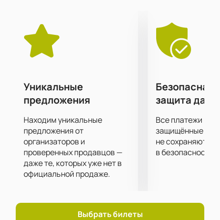
Клуб «16 тонн» является одной из самых
популярных концертных площадок города,
привлекая как местных жителей, так и гостей
столицы. Это место сочетает в себе современное
техническое оснащение и уютную атмосферу, что
создает идеальные условия для проведения
музыкальных мероприятий. Клуб располагается в
удобной локации, что позволяет легко добраться
Уникальные
Безопасная 
до него на общественном транспорте или
предложения
защита данн
автомобиле.
Для того чтобы стать частью этого музыкального
Находим уникальные
Все платежи про
праздника, рекомендуем приобрести билеты
предложения от
защищённые шлю
заранее.
организаторов и
Купить билеты на концерт группы
не сохраняются 
проверенных продавцов —
в безопасности.
«Brazzaville» в клубе «16 тонн»
можно на нашем
даже те, которых уже нет в
сайте.
официальной продаже.
Выбрать билеты