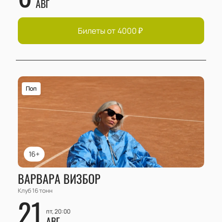
АВГ
Билеты от
4000
₽
Поп
16+
ВАРВАРА ВИЗБОР
Клуб 16 тонн
21
пт, 20:00
АВГ