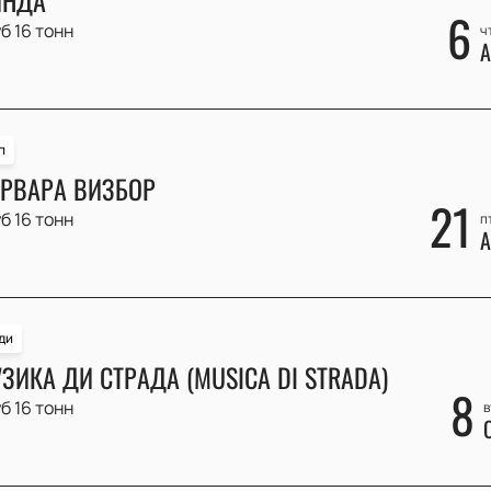
6
б 16 тонн
ч
А
п
РВАРА ВИЗБОР
21
б 16 тонн
п
А
ди
ЗИКА ДИ СТРАДА (MUSICA DI STRADA)
8
б 16 тонн
в