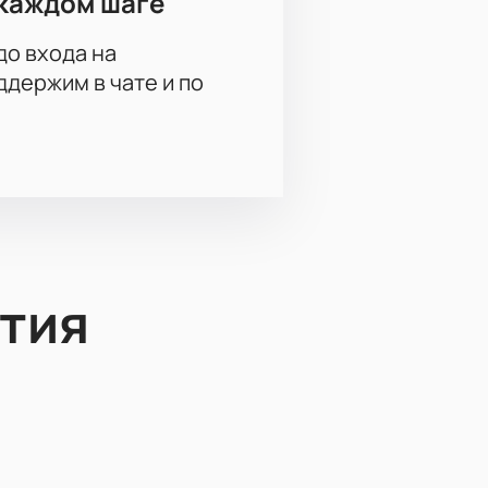
каждом шаге
до входа на
держим в чате и по
тия