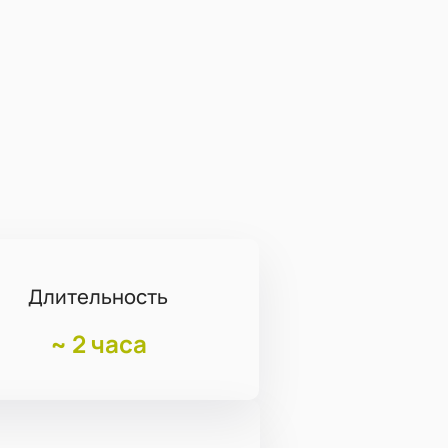
Длительность
~
2 часа