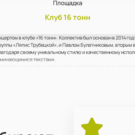
Площадка
Клуб 16 тонн
нцертом в клубе «16 тонн». Коллектив был основан в 2014 го
руппы «Ляпис Трубецкой», и Павлом Булатниковым, вторым 
лагодаря своему уникальному стилю и качественному испол
оминающимися текстами.
ых известных концертных площадок, расположенная в центре 
альным техническим оснащением, что делает его идеальны
т насладиться не только музыкой, но и атмосферой, спосо
y».
это музыкальное событие, рекомендуем заранее приобрести
лубе «16 тонн»
можно на нашем сайте.