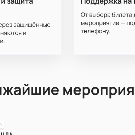
 и защита
Поддержка на 
От выбора билета 
мероприятие — под
через защищённые
телефону.
аняются и
и.
ижайшие мероприя
п
ИНДА