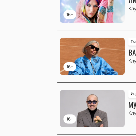
Клу
16+
По
ВА
Клу
16+
Ин
МУ
Клу
16+