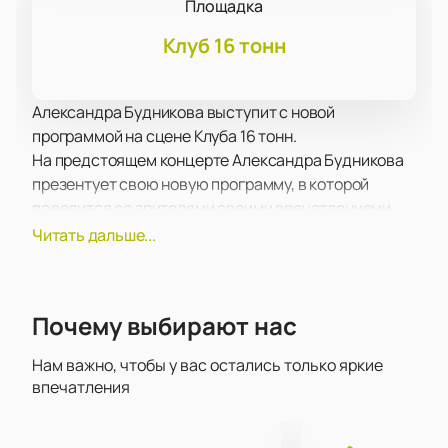
Площадка
Клуб 16 тонн
Александра Будникова выступит с новой
программой на сцене Клуба 16 тонн.
На предстоящем концерте Александра Будникова
презентует свою новую программу, в которой
поделится со зрителями своими впечатлениями,
новыми мыслями и интересами, а также тем, что
Читать дальше...
интересного случилось в его жизни за последнее
время.
Несмотря на напряженный рабочий график
Почему выбирают нас
Александра Будникова находит время для поисков
творческого вдохновения, общения с родными и
Нам важно, чтобы у вас остались только яркие
близкими, а также на отдых и увлечения.
впечатления
У вас есть уникальная возможность услышать
новые работы Александры Будниковой в живом