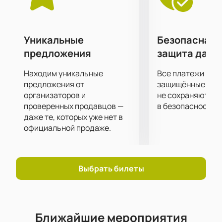
любимой группы "Живица".
Большие экраны за сценой помогут рассмотреть
все происходящее на ней в мельчайших
подробностях.
Уникальные
Безопасная 
предложения
защита данн
Находим уникальные
Все платежи про
предложения от
защищённые шлю
организаторов и
не сохраняются 
проверенных продавцов —
в безопасности.
даже те, которых уже нет в
официальной продаже.
Выбрать билеты
Ближайшие мероприятия