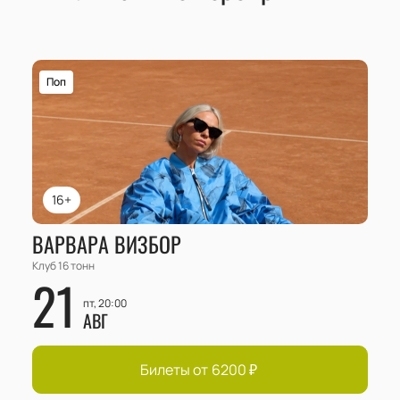
Поп
16+
ВАРВАРА ВИЗБОР
Клуб 16 тонн
21
пт, 20:00
АВГ
Билеты от
6200
₽