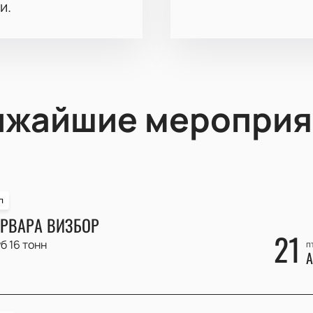
и.
ижайшие мероприя
п
РВАРА ВИЗБОР
21
б 16 тонн
п
А