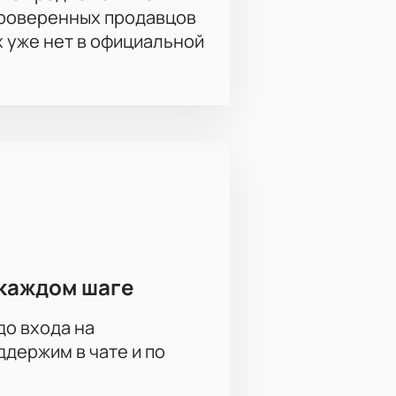
проверенных продавцов
х уже нет в официальной
каждом шаге
до входа на
держим в чате и по