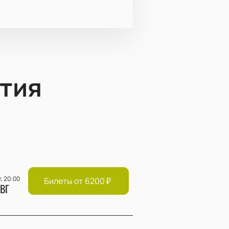
тия
т, 20:00
Билеты от
6200
₽
ВГ