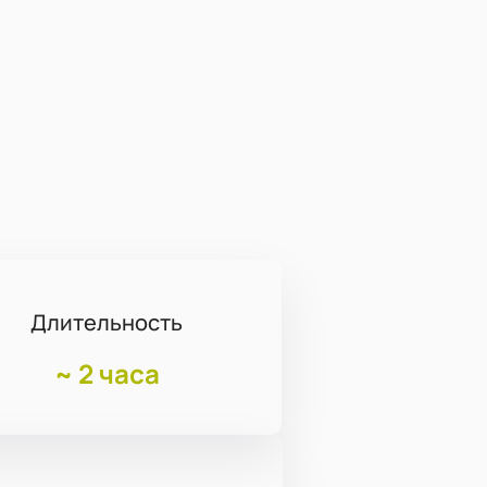
Длительность
~
2 часа