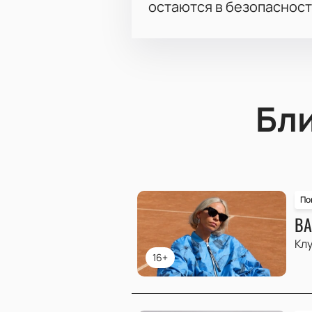
остаются в безопасност
Бл
По
ВА
Клу
16+