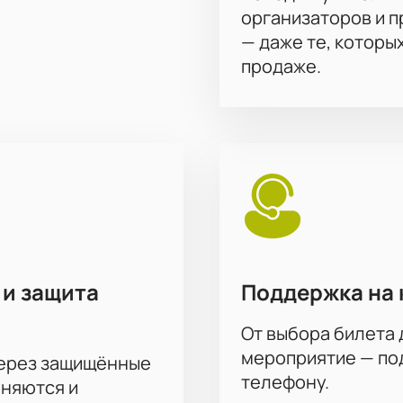
организаторов и 
— даже те, которы
продаже.
 и защита
Поддержка на 
От выбора билета 
мероприятие — под
через защищённые
телефону.
аняются и