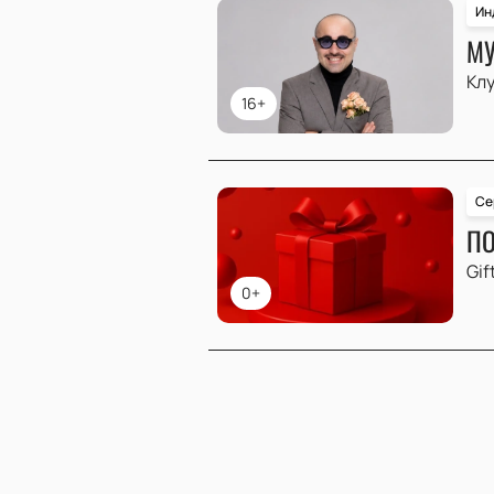
Ин
МУ
Клу
16+
Се
ПО
Gif
0+