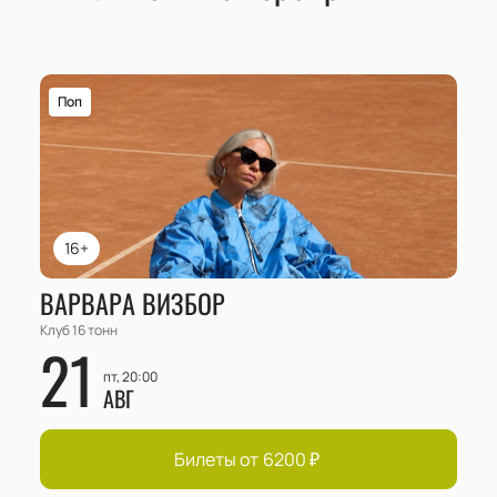
Поп
16+
ВАРВАРА ВИЗБОР
Клуб 16 тонн
21
пт, 20:00
АВГ
Билеты от
6200
₽