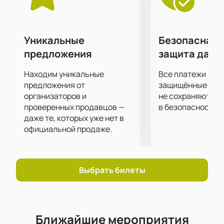
любимых артистов.
Большие экраны за сценой помогут рассмотреть
все происходящее на ней в мельчайших
подробностях.
Уникальные
Безопасная 
предложения
защита данн
Находим уникальные
Все платежи про
предложения от
защищённые шлю
организаторов и
не сохраняются 
проверенных продавцов —
в безопасности.
даже те, которых уже нет в
официальной продаже.
Выбрать билеты
Ближайшие мероприятия