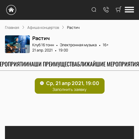
Главная
Афиша концертов
Растич
Растич
Клуб 16 тонн
Электронная музыка
16+
21 апр. 2021
19:00
МЕРОПРИЯТИИ
НАШИ ПРЕИМУЩЕСТВА
БЛИЖАЙШИЕ МЕРОПРИЯТИЯ